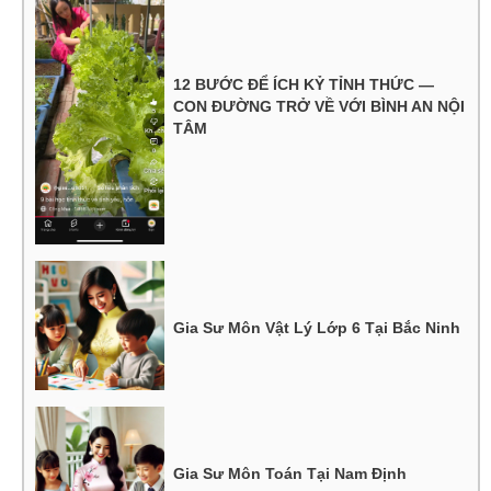
12 BƯỚC ĐỂ ÍCH KỶ TỈNH THỨC —
CON ĐƯỜNG TRỞ VỀ VỚI BÌNH AN NỘI
TÂM
Gia Sư Môn Vật Lý Lớp 6 Tại Bắc Ninh
Gia Sư Môn Toán Tại Nam Định