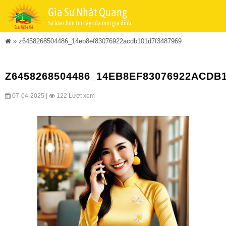
Gia Sư Nhật Quang
Sự lựa chọn tin cậy của mọi gia đình
»
z6458268504486_14eb8ef83076922acdb101d7f3487969
Z6458268504486_14EB8EF83076922ACDB
07-04-2025 |
122 Lượt xem