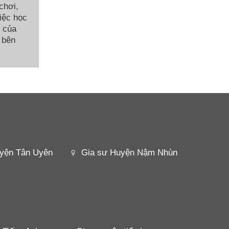
chơi,
việc học
c của
 bên
yện Tân Uyên
Gia sư Huyện Nậm Nhùn