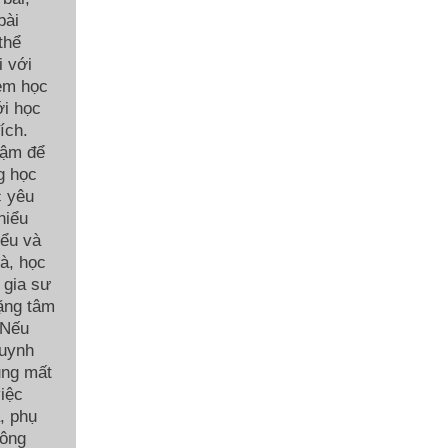
bài
thể
i với
 em học
ới học
ích.
hậm để
g học
c yêu
hiểu
iểu và
hà, học
 gia sư
ặng tâm
 Nếu
huynh
ũng mất
việc
, phụ
hông