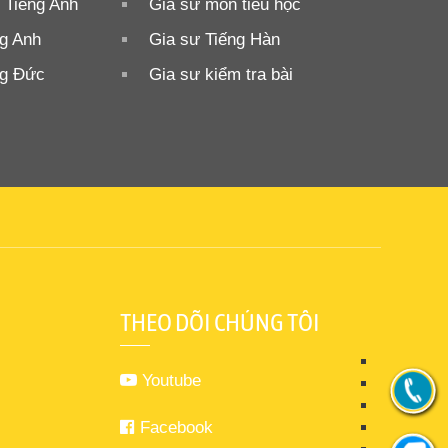
 Tiếng Anh
Gia sư môn tiểu học
ng Anh
Gia sư Tiếng Hàn
ng Đức
Gia sư kiểm tra bài
THEO DÕI CHÚNG TÔI
Youtube
Facebook