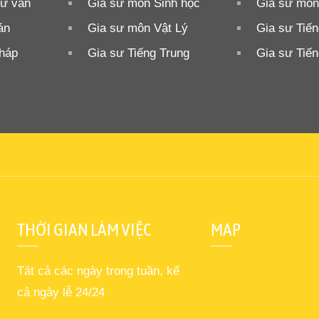
ữ văn
Gia sư môn Sinh học
Gia sư môn
án
Gia sư môn Vật Lý
Gia sư Tiế
Pháp
Gia sư Tiếng Trung
Gia sư Tiế
THỜI GIAN LÀM VIỆC
MAP
Tát cả các ngày trong tuần, kể
cả ngày lễ 24/24