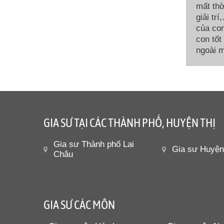
mất thờ
giải tr
của con
con tốt
ngoài m
GIA SƯ TẠI CÁC THÀNH PHỐ, HUYỆN THỊ
Gia sư Thành phố Lai
Gia sư Huyệ
Châu
GIA SƯ CÁC MÔN