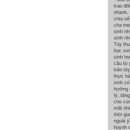
trao đổ
nhanh. 
chia sẻ
cha mẹ.
sinh nh
sinh nh
Tùy thu
học sin
sinh họ
cầu từ
trên lớ
thực hà
sinh có
hướng d
lý, tăn
cho con
mất nhi
thời gi
ngoài ý
huynh c