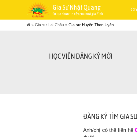
Gia Sư Nhật Quang
Ch
Sự lựa chọn tin cậy của mọi gia đình
»
Gia sư Lai Châu
»
Gia sư Huyện Than Uyên
HỌC VIÊN ĐĂNG KÝ MỚI
ĐĂNG KÝ TÌM GIA S
Anh/chị có thể liên hệ