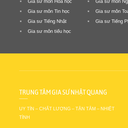
Gia sư môn Hóa học
Gia sư môn Ng
Gia sư môn Tin học
Gia sư môn To
Gia sư Tiếng Nhật
Gia sư Tiếng 
Gia sư môn tiểu học
TRUNG TÂM GIA SƯ NHẬT QUANG
UY TÍN – CHẤT LƯỢNG – TẬN TÂM – NHIỆT
TÌNH