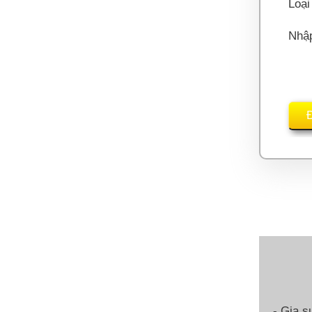
Loại
Nhậ
- Gia s