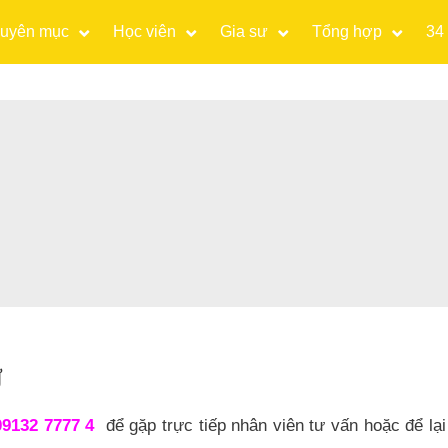
uyên mục
Học viên
Gia sư
Tổng hợp
34
Ư
09132 7777 4
để gặp trực tiếp nhân viên tư vấn hoặc để lại