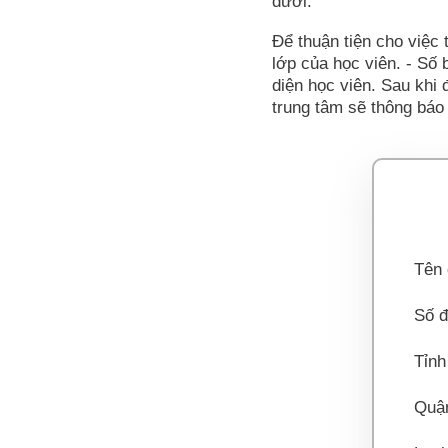
dưới.
Để thuận tiện cho việc 
lớp của học viên. - Số b
diện học viên. Sau khi 
trung tâm sẽ thông báo 
Tên 
Số đ
Tỉnh
Quậ