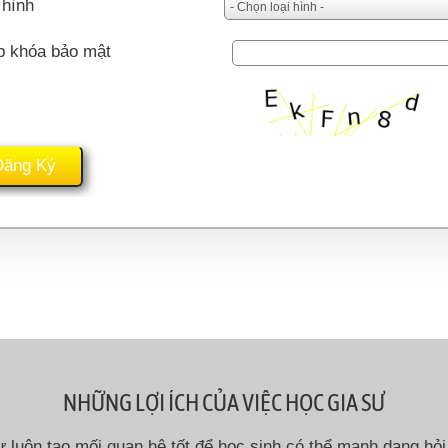
 hình
p khóa bảo mật
NHỮNG LỢI ÍCH CỦA VIỆC HỌC GIA SƯ
ư luôn tạo mối quan hệ tốt để học sinh có thể mạnh dạng hỏi 