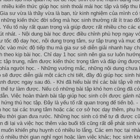
i nhiều kiến thức giúp học sinh thoải mái học tập và tiếp thu 
Gia sư vừa là thầy vừa là bạn, từ kinh nghiệm của mình có 
 những kiến thức đời sống mà học sinh thường rất ít trao đổ
 Yếu tố này rất quan trọng và giúp được rất nhiều cho các
út nhát. - Nội dung bài học được điều chỉnh phù hợp ngay v
ư tốc độ dạy học, nội dung trọng tâm, sự tập trung và mục đ
ộc vào mức độ tiếp thu mà gia sư sẽ diễn giải nhanh hay c
h theo kịp bài học. Chỉ dạy 1 học sinh nên gia sư luôn hướn
c tập trung, nắm được kiến thức trọng tâm và đáp ứng đượ
 phía người học. - Những vướng mắc, những nội dung chưa 
p sẽ được diễn giải một cách chi tiết, đầy đủ giúp học sinh h
nh được ngay sau đó. - Khi đã hiểu bài thì các bài tập về n
 thể tự làm được. Nếu có những bài tập khó hơn cũng đã có
ẫn. Việc hoàn thành bài tập giúp học sinh cởi được gánh n
g hứng thú học tập. Đây là yếu tố rất quan trọng để tiến bộ. -
 học tại các trung tâm hoặc các cơ sở học dạy thêm, phụ 
ều thời gian đưa rước. Những học sinh có thể tự đi được c
an đi lại và việc học thêm vào buổi tối cũng rất dễ phát sinh 
 muốn khiến phụ huynh có nhiều lo lắng. Các em học tại nhà
ó nhiều thời gian nghỉ ngơi hoặc làm việc khác; học sinh k