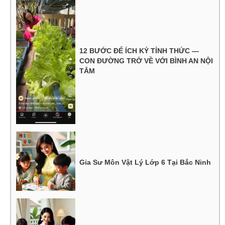
12 BƯỚC ĐỂ ÍCH KỶ TỈNH THỨC —
CON ĐƯỜNG TRỞ VỀ VỚI BÌNH AN NỘI
TÂM
Gia Sư Môn Vật Lý Lớp 6 Tại Bắc Ninh