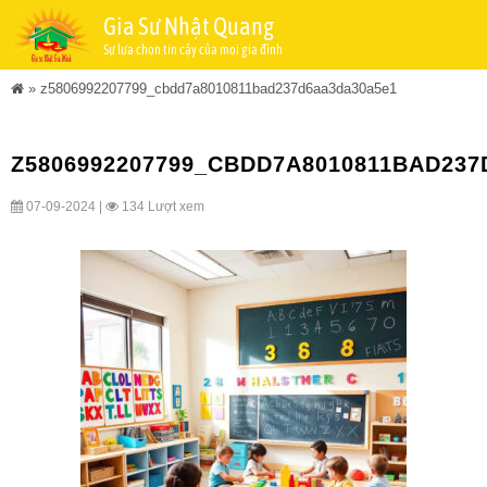
Gia Sư Nhật Quang
Sự lựa chọn tin cậy của mọi gia đình
»
z5806992207799_cbdd7a8010811bad237d6aa3da30a5e1
Z5806992207799_CBDD7A8010811BAD23
07-09-2024 |
134 Lượt xem