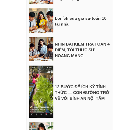
Loi ích của gia sư toán 10
tại nhà
NHÌN BÀI KIỂM TRA TOÁN 4
ĐIỂM, TÔI THỰC SỰ
HOANG MANG
12 BƯỚC ĐỂ ÍCH KỶ TỈNH
THỨC — CON ĐƯỜNG TRỞ
VỀ VỚI BÌNH AN NỘI TÂM