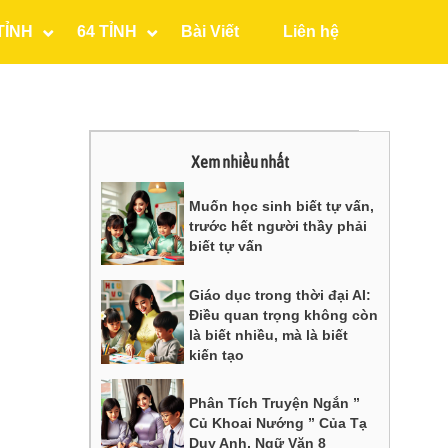
TỈNH
64 TỈNH
Bài Viết
Liên hệ
Xem nhiều nhất
Muốn học sinh biết tự vấn,
trước hết người thầy phải
biết tự vấn
Giáo dục trong thời đại AI:
Điều quan trọng không còn
là biết nhiều, mà là biết
kiến tạo
Phân Tích Truyện Ngắn ”
Củ Khoai Nướng ” Của Tạ
Duy Anh, Ngữ Văn 8