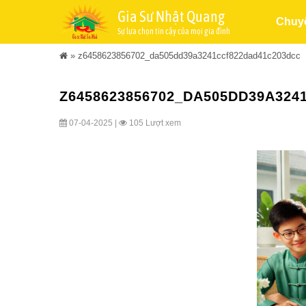
Gia Sư Nhật Quang
Chuy
Sự lựa chọn tin cậy của mọi gia đình
»
z6458623856702_da505dd39a3241ccf822dad41c203dcc
Z6458623856702_DA505DD39A32
07-04-2025 |
105 Lượt xem