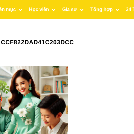
ên mục
Học viên
Gia sư
Tổng hợp
34 
41CCF822DAD41C203DCC