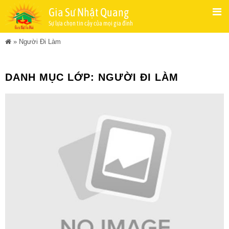
Gia Sư Nhật Quang
Sự lựa chọn tin cậy của mọi gia đình
»
Người Đi Làm
DANH MỤC LỚP:
NGƯỜI ĐI LÀM