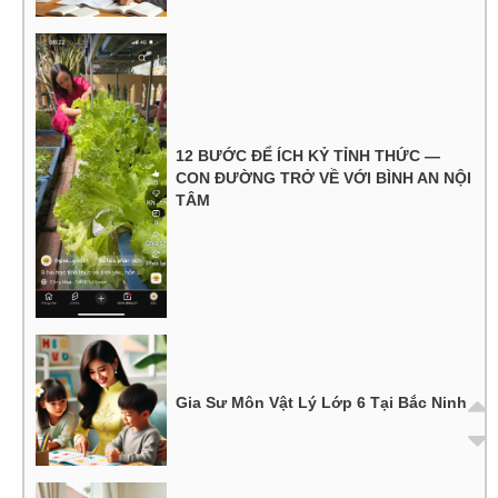
12 BƯỚC ĐỂ ÍCH KỶ TỈNH THỨC —
CON ĐƯỜNG TRỞ VỀ VỚI BÌNH AN NỘI
TÂM
Gia Sư Môn Vật Lý Lớp 6 Tại Bắc Ninh