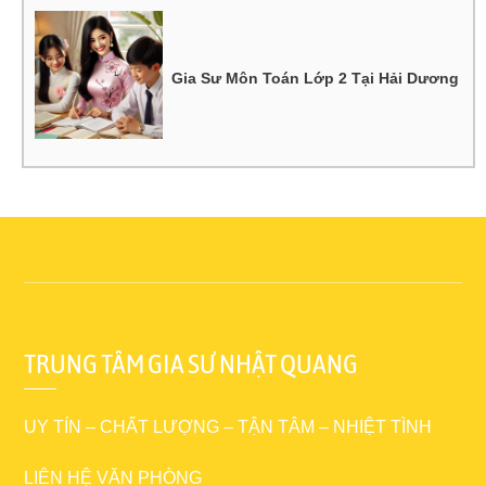
Gia Sư Môn Toán Lớp 2 Tại Hải Dương
TRUNG TÂM GIA SƯ NHẬT QUANG
UY TÍN – CHẤT LƯỢNG – TẬN TÂM – NHIỆT TÌNH
LIÊN HỆ VĂN PHÒNG