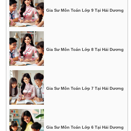
Gia Sư Môn Toán Lớp 9 Tại Hải Dương
Gia Sư Môn Toán Lớp 8 Tại Hải Dương
Gia Sư Môn Toán Lớp 7 Tại Hải Dương
Gia Sư Môn Toán Lớp 6 Tại Hải Dương