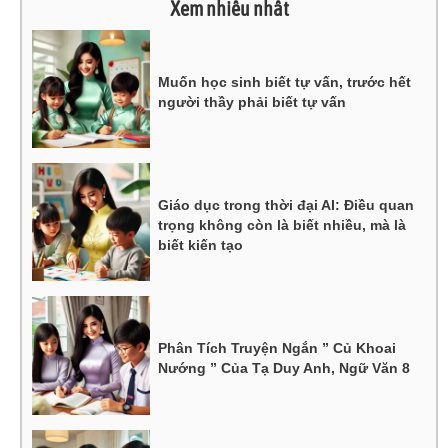
Xem nhiều nhất
Muốn học sinh biết tự vấn, trước hết
người thầy phải biết tự vấn
Giáo dục trong thời đại AI: Điều quan
trọng không còn là biết nhiều, mà là
biết kiến tạo
Phân Tích Truyện Ngắn ” Củ Khoai
Nướng ” Của Tạ Duy Anh, Ngữ Văn 8