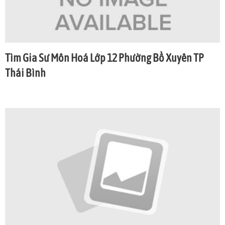
Tìm Gia Sư Môn Hoá Lớp 12 Phường Bồ Xuyên TP
Thái Bình