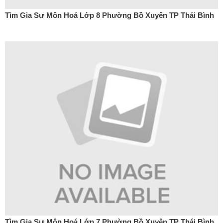
Tìm Gia Sư Môn Hoá Lớp 8 Phường Bồ Xuyên TP Thái Bình
Tìm Gia Sư Môn Hoá Lớp 7 Phường Bồ Xuyên TP Thái Bình