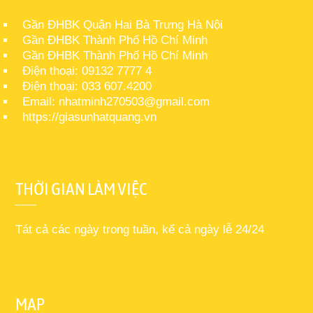
Gần ĐHBK Quận Hai Bà Trưng Hà Nội
Gần ĐHBK Thành Phố Hồ Chí Minh
Gần ĐHBK Thành Phố Hồ Chí Minh
Điện thoại: 09132 7777 4
Điện thoại: 033 607.4200
Email: nhatminh270503@gmail.com
https://giasunhatquang.vn
THỜI GIAN LÀM VIỆC
Tát cả các ngày trong tuần, kể cả ngày lễ 24/24
MAP