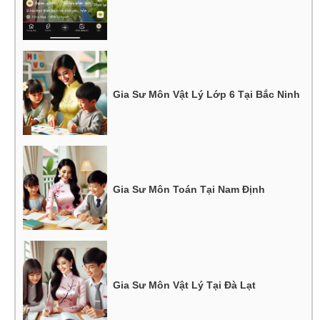
Gia Sư Môn Vật Lý Lớp 6 Tại Bắc Ninh
Gia Sư Môn Toán Tại Nam Định
Gia Sư Môn Vật Lý Tại Đà Lạt