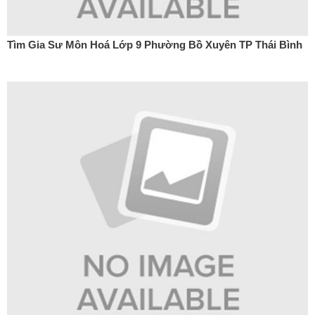
Tìm Gia Sư Môn Hoá Lớp 9 Phường Bồ Xuyên TP Thái Bình