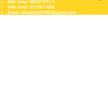
Điện thoại: 09132 7777 4
Điện thoại: 033 607.4200
Email: nhatminh270503@gmail.com
https://giasunhatquang.vn
THỜI GIAN LÀM VIỆC
Tát cả các ngày trong tuần, kể cả ngày lễ 24/24
MAP