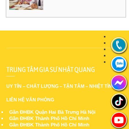
TRUNG TÂM GIA SƯ NHẬT QUANG
UY TÍN – CHẤT LƯỢNG – TẬN TÂM – NHIỆT TÌNH
LIÊN HỆ VĂN PHÒNG
Gần ĐHBK Quận Hai Bà Trưng Hà Nội
Gần ĐHBK Thành Phố Hồ Chí Minh
Gần ĐHBK Thành Phố Hồ Chí Minh