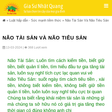
Gia Sư Nhật Quang
Sự lựa chọn tin cậy của mọi gia đình
»
Luật hấp dẫn - Sức mạnh tiềm thức
»
Não Tài Sản Và Não Tiêu Sản
NÃO TÀI SẢN VÀ NÃO TIÊU SẢN
13-03-2024 |
368 Lượt xem
Não Tài Sản: Luôn tìm cách kiếm tiền, biết giữ
tiền, biết quản lí tiền, tìm hiểu đầu tư gia tăng tài
sản, luôn suy nghĩ tích cực lạc quan vui vẻ
Não Tiêu Sản: suốt ngày tìm cách tiêu tiền , xài
tiền, không biết kiếm tiền, không biết giữ tiền
quản lí tiền, luôn luôn suy nghĩ tiêu cực bi quan
Chúng ta biết rằng khái niệm tài sản là những gì
mà chúng ta sở hữu nó có giá trị gia tăng theo
thời gian có đúng không anh chị