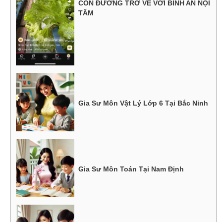
CON ĐƯỜNG TRỞ VỀ VỚI BÌNH AN NỘI
TÂM
Gia Sư Môn Vật Lý Lớp 6 Tại Bắc Ninh
Gia Sư Môn Toán Tại Nam Định