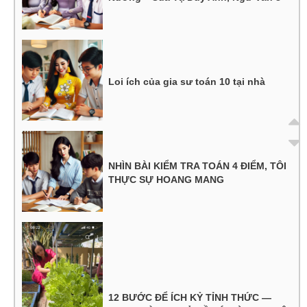
Loi ích của gia sư toán 10 tại nhà
NHÌN BÀI KIỂM TRA TOÁN 4 ĐIỂM, TÔI
THỰC SỰ HOANG MANG
12 BƯỚC ĐỂ ÍCH KỶ TỈNH THỨC —