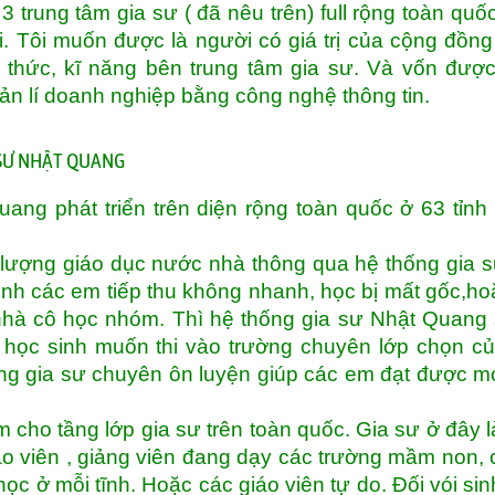
 trung tâm gia sư ( đã nêu trên) full rộng toàn quố
i. Tôi muốn được là người có giá trị của cộng đồn
thức, kĩ năng bên trung tâm gia sư. Và vốn đượ
uản lí doanh nghiệp bằng công nghệ thông tin.
 SƯ NHẬT QUANG
ng phát triển trên diện rộng toàn quốc ở 63 tỉnh
lượng giáo dục nước nhà thông qua hệ thống gia 
inh các em tiếp thu không nhanh, học bị mất gốc,ho
hà cô học nhóm. Thì hệ thống gia sư Nhật Quang
 học sinh muốn thi vào trường chuyên lớp chọn củ
ống gia sư chuyên ôn luyện giúp các em đạt được 
 cho tầng lớp gia sư trên toàn quốc. Gia sư ở đây l
áo viên , giảng viên đang dạy các trường mầm non, 
học ở mỗi tĩnh. Hoặc các giáo viên tự do. Đối vói sin