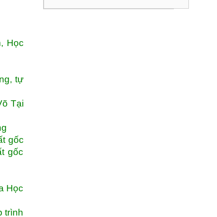
g
, Học
ng, tự
Võ Tại
ẵng
ất gốc
t gốc
oa Học
 trình