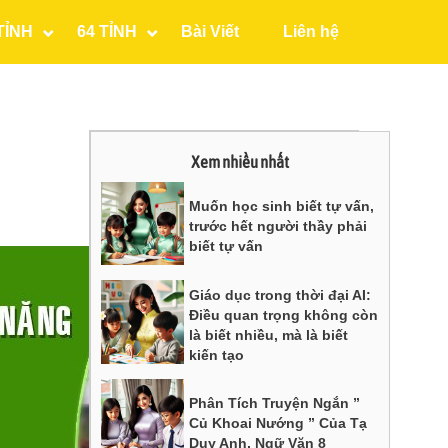
TỈNH
64 TỈNH
Bài Viết
Liên hệ
Xem nhiều nhất
Muốn học sinh biết tự vấn,
trước hết người thầy phải
biết tự vấn
Giáo dục trong thời đại AI:
Điều quan trọng không còn
là biết nhiều, mà là biết
kiến tạo
Phân Tích Truyện Ngắn ”
Củ Khoai Nướng ” Của Tạ
Duy Anh, Ngữ Văn 8