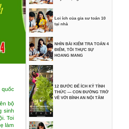
Loi ích của gia sư toán 10
tại nhà
NHÌN BÀI KIỂM TRA TOÁN 4
ĐIỂM, TÔI THỰC SỰ
HOANG MANG
12 BƯỚC ĐỂ ÍCH KỶ TỈNH
n quốc
THỨC — CON ĐƯỜNG TRỞ
VỀ VỚI BÌNH AN NỘI TÂM
iên bộ
g sinh
i. Toi
mẹ làm