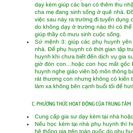
dạy kèm giúp các bạn có thêm thu nhậ
cha mẹ đang sinh sống ở quê nhà. Đồn
việc sau này ra trường đi tuyển dụng c
do không dạy ở trường nào thì có thể
giúp thầy cô mưu sinh cuộc sống.
Sứ mệnh 3: giúp các phụ huynh yên 
nhà. Để phụ huynh có thời gian tập tru
huynh khi chưa biết đến dịch vụ gia sư
giờ đón con…hoặc con học mất gốc k
huynh nghe giáo viên bộ môn thông bá
rát thương con nhưng không có kiến 
làm xa không bên cạnh buổi tối để h
C. PHƯƠNG THỨC HOẠT ĐỘNG CỦA TRUNG TÂM
Cung cấp gia sư dạy kèm tại nhà hoặc
Nếu học kèm tại nhà phụ huynh thì hệ
hệ thống gia trên toàn quốc do phụ h