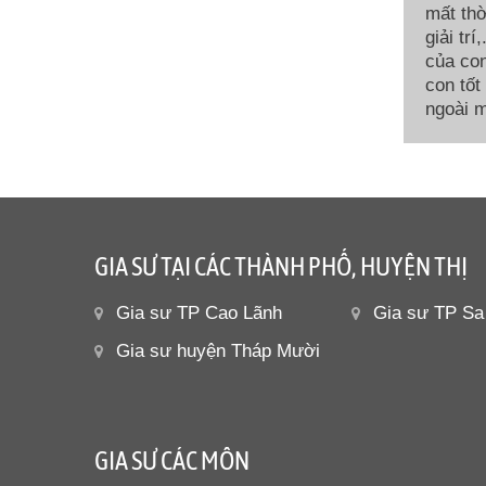
mất thờ
giải tr
của con
con tốt
ngoài m
GIA SƯ TẠI CÁC THÀNH PHỐ, HUYỆN THỊ
Gia sư TP Cao Lãnh
Gia sư TP Sa
Gia sư huyện Tháp Mười
GIA SƯ CÁC MÔN