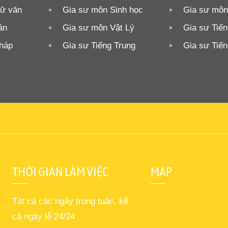
ữ văn
Gia sư môn Sinh học
Gia sư môn
án
Gia sư môn Vật Lý
Gia sư Tiế
Pháp
Gia sư Tiếng Trung
Gia sư Tiế
THỜI GIAN LÀM VIỆC
MAP
Tát cả các ngày trong tuần, kể
cả ngày lễ 24/24