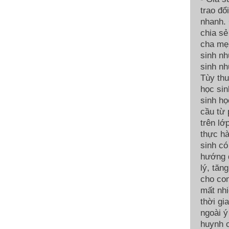
trao đổ
nhanh. 
chia sẻ
cha mẹ.
sinh nh
sinh nh
Tùy thu
học sin
sinh họ
cầu từ
trên lớ
thực hà
sinh có
hướng d
lý, tăn
cho con
mất nhi
thời gi
ngoài ý
huynh c