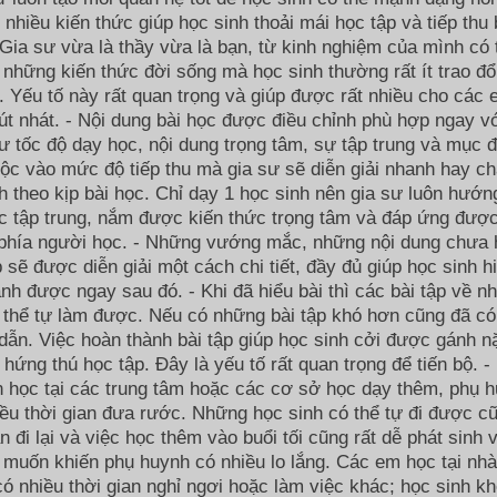
i nhiều kiến thức giúp học sinh thoải mái học tập và tiếp thu 
Gia sư vừa là thầy vừa là bạn, từ kinh nghiệm của mình có 
 những kiến thức đời sống mà học sinh thường rất ít trao đổ
 Yếu tố này rất quan trọng và giúp được rất nhiều cho các
út nhát. - Nội dung bài học được điều chỉnh phù hợp ngay v
ư tốc độ dạy học, nội dung trọng tâm, sự tập trung và mục đ
ộc vào mức độ tiếp thu mà gia sư sẽ diễn giải nhanh hay c
h theo kịp bài học. Chỉ dạy 1 học sinh nên gia sư luôn hướn
c tập trung, nắm được kiến thức trọng tâm và đáp ứng đượ
 phía người học. - Những vướng mắc, những nội dung chưa 
p sẽ được diễn giải một cách chi tiết, đầy đủ giúp học sinh h
nh được ngay sau đó. - Khi đã hiểu bài thì các bài tập về n
 thể tự làm được. Nếu có những bài tập khó hơn cũng đã có
ẫn. Việc hoàn thành bài tập giúp học sinh cởi được gánh n
g hứng thú học tập. Đây là yếu tố rất quan trọng để tiến bộ. -
 học tại các trung tâm hoặc các cơ sở học dạy thêm, phụ 
ều thời gian đưa rước. Những học sinh có thể tự đi được c
an đi lại và việc học thêm vào buổi tối cũng rất dễ phát sinh 
 muốn khiến phụ huynh có nhiều lo lắng. Các em học tại nhà
ó nhiều thời gian nghỉ ngơi hoặc làm việc khác; học sinh k