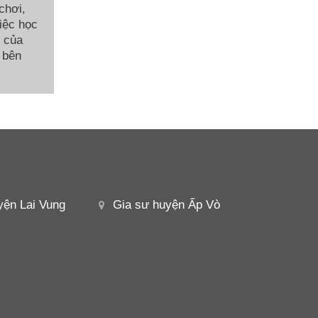
chơi,
việc học
c của
 bên
yện Lai Vung
Gia sư huyện Ấp Vò