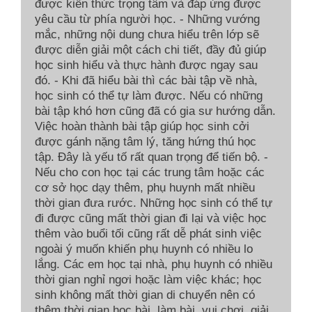
được kiến thức trọng tâm và đáp ứng được
yêu cầu từ phía người học. - Những vướng
mắc, những nội dung chưa hiểu trên lớp sẽ
được diễn giải một cách chi tiết, đầy đủ giúp
học sinh hiểu và thực hành được ngay sau
đó. - Khi đã hiểu bài thì các bài tập về nhà,
học sinh có thể tự làm được. Nếu có những
bài tập khó hơn cũng đã có gia sư hướng dẫn.
Việc hoàn thành bài tập giúp học sinh cởi
được gánh nặng tâm lý, tăng hứng thú học
tập. Đây là yếu tố rất quan trọng để tiến bộ. -
Nếu cho con học tại các trung tâm hoặc các
cơ sở học dạy thêm, phụ huynh mất nhiều
thời gian đưa rước. Những học sinh có thể tự
đi được cũng mất thời gian đi lại và việc học
thêm vào buổi tối cũng rất dễ phát sinh việc
ngoài ý muốn khiến phụ huynh có nhiều lo
lắng. Các em học tại nhà, phụ huynh có nhiều
thời gian nghỉ ngơi hoặc làm việc khác; học
sinh không mất thời gian di chuyển nên có
thêm thời gian học bài, làm bài, vui chơi, giải