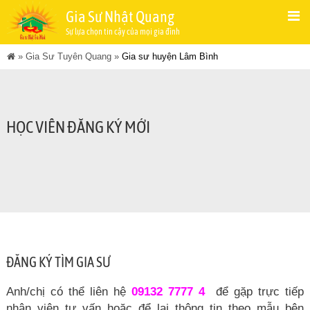
Gia Sư Nhật Quang
Sự lựa chọn tin cậy của mọi gia đình
»
Gia Sư Tuyên Quang
»
Gia sư huyện Lâm Bình
HỌC VIÊN ĐĂNG KÝ MỚI
ĐĂNG KÝ TÌM GIA SƯ
Anh/chị có thể liên hệ
09132 7777 4
để gặp trực tiếp
nhân viên tư vấn hoặc để lại thông tin theo mẫu bên