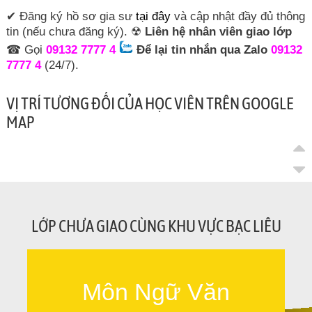
✔ Đăng ký hồ sơ gia sư
tại đây
và cập nhật đầy đủ thông
tin (nếu chưa đăng ký). ☢
Liên hệ nhân viên giao lớp
☎ Gọi
09132 7777 4
Để lại tin nhắn qua Zalo
09132
7777 4
(24/7).
VỊ TRÍ TƯƠNG ĐỐI CỦA HỌC VIÊN TRÊN GOOGLE
MAP
LỚP CHƯA GIAO CÙNG KHU VỰC BẠC LIÊU
Môn Ngữ Văn