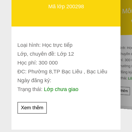
Mã lớp 200298
Mô
Loại hình: Học trực tiếp
Loại hình: Họ
Lớp, chuyên đề: Lớp 12
Lớp, chuyên 
Học phí: 300
Học phí: 300 000
ĐC: Phường 
ĐC: Phường 8,TP Bạc Liêu , Bạc Liêu
Ngày đăng ký
Trạng thái:
Lớ
Ngày đăng ký:
Trạng thái:
Lớp chưa giao
Xem thêm
Xem thêm