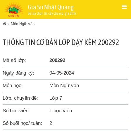
Gia Sư Nhật Quang
Sự lựa chọn tin cậy của mọi gia đình
»
Môn Ngữ Văn
THÔNG TIN CƠ BẢN LỚP DẠY KÈM 200292
Mã số lớp:
200292
Ngày đăng ký:
04-05-2024
Môn học:
Môn Ngữ văn
Lớp, chuyên đề:
Lớp 7
Số học viên:
1 học viên
Số buổi học/ tuần:
2