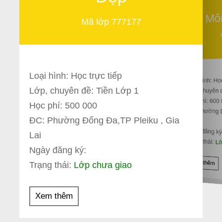
Mô
Mã lớp 777177
Loại hình: Học trực tiếp
Loại hình: Họ
Lớp, chuyên đề: Tiền Lớp 1
Lớp, chuyên 
Học phí: 600
Học phí: 500 000
ĐC: phường 
ĐC: Phường Đống Đa,TP Pleiku , Gia
Lai
Ngày đăng ký
Lai
Trạng thái:
Lớ
Ngày đăng ký:
Xem thêm
Trạng thái:
Lớp chưa giao
Xem thêm