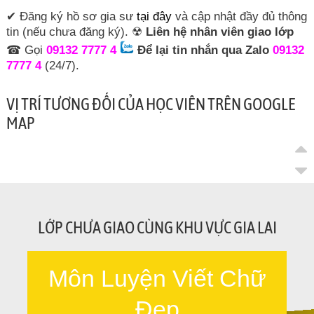
✔ Đăng ký hồ sơ gia sư
tại đây
và cập nhật đầy đủ thông
tin (nếu chưa đăng ký). ☢
Liên hệ nhân viên giao lớp
☎ Gọi
09132 7777 4
Để lại tin nhắn qua Zalo
09132
7777 4
(24/7).
VỊ TRÍ TƯƠNG ĐỐI CỦA HỌC VIÊN TRÊN GOOGLE
MAP
LỚP CHƯA GIAO CÙNG KHU VỰC GIA LAI
Môn Luyện Viết Chữ
Đẹp