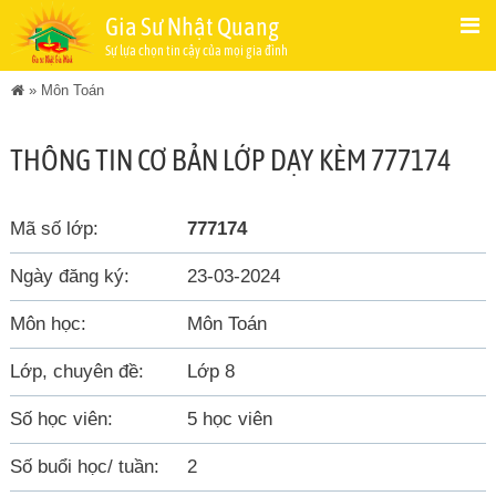
Gia Sư Nhật Quang
Sự lựa chọn tin cậy của mọi gia đình
»
Môn Toán
THÔNG TIN CƠ BẢN LỚP DẠY KÈM 777174
Mã số lớp:
777174
Ngày đăng ký:
23-03-2024
Môn học:
Môn Toán
Lớp, chuyên đề:
Lớp 8
Số học viên:
5 học viên
Số buổi học/ tuần:
2