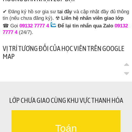
✔ Đăng ký hồ sơ gia sư
tại đây
và cập nhật đầy đủ thông
tin (nếu chưa đăng ký). ☢
Liên hệ nhân viên giao lớp
☎ Gọi
09132 7777 4
Để lại tin nhắn qua Zalo
09132
7777 4
(24/7).
VỊ TRÍ TƯƠNG ĐỐI CỦA HỌC VIÊN TRÊN GOOGLE
MAP
LỚP CHƯA GIAO CÙNG KHU VỰC THANH HÓA
Toán