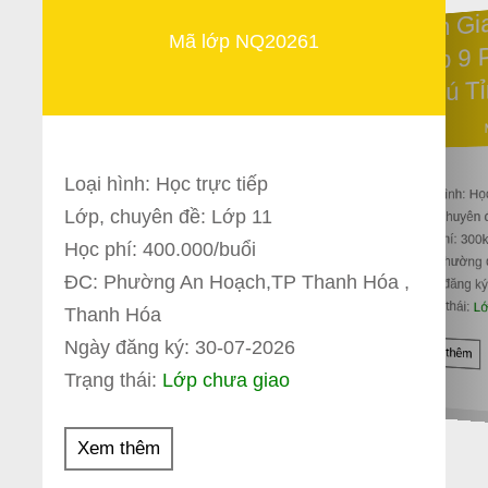
Tìm G
Lớp 9
Mã lớp NQ20261
Phú T
Loại hình: Học trực tiếp
Loại hình: Họ
Lớp, chuyên đề: Lớp 11
Lớp, chuyên 
Học phí: 300
Học phí: 400.000/buổi
ĐC: Phường 
ĐC: Phường An Hoạch,TP Thanh Hóa ,
Ngày đăng ký
Trạng thái:
Lớ
Thanh Hóa
Ngày đăng ký: 30-07-2026
Xem thêm
Trạng thái:
Lớp chưa giao
Xem thêm