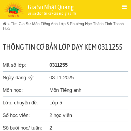
Gia Sư Nhật Quang
Sự lựa chọn tin cậy của mọi gia đình
»
Tìm Gia Sư Môn Tiếng Anh Lớp 5 Phường Hạc Thành Tỉnh Thanh
Hoá
THÔNG TIN CƠ BẢN LỚP DẠY KÈM 0311255
Mã số lớp:
0311255
Ngày đăng ký:
03-11-2025
Môn học:
Môn Tiếng anh
Lớp, chuyên đề:
Lớp 5
Số học viên:
2 học viên
Số buổi học/ tuần:
2