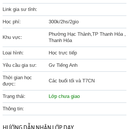
Link gia sư tỉnh:
Học phí:
300k/2hs/2gio
Phường Hạc Thành,TP Thanh Hóa ,
Khu vực:
Thanh Hóa
Loại hình:
Học trực tiếp
Yêu cầu gia sư:
Gv Tiếng Anh
Thời gian học
Các buổi tối và T7CN
được:
Trạng thái:
Lớp chưa giao
Thông tin:
HƯỚNG DẪN NHẬN LỚP DẠY