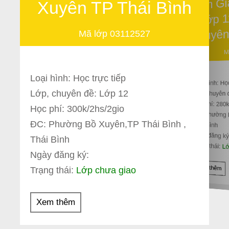
Tìm G
Xuyên TP Thái Bình
Lớp 
Xuyên
Mã lớp 03112527
M
Loại hình: Học trực tiếp
Loại hình: Họ
Lớp, chuyên đề: Lớp 12
Lớp, chuyên 
Học phí: 280
Học phí: 300k/2hs/2gio
ĐC: Phường 
ĐC: Phường Bồ Xuyên,TP Thái Bình ,
Thái Bình
Ngày đăng ký
Thái Bình
Trạng thái:
Lớ
Ngày đăng ký:
Xem thêm
Trạng thái:
Lớp chưa giao
Xem thêm