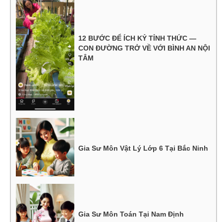
12 BƯỚC ĐỂ ÍCH KỶ TỈNH THỨC —
CON ĐƯỜNG TRỞ VỀ VỚI BÌNH AN NỘI
TÂM
Gia Sư Môn Vật Lý Lớp 6 Tại Bắc Ninh
Gia Sư Môn Toán Tại Nam Định