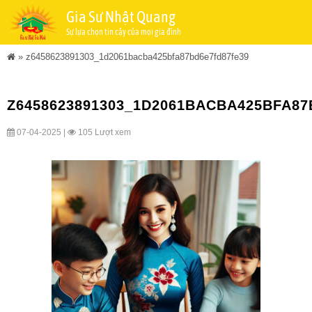
Gia Sư Nhật Quang
Sự lựa chọn tin cậy của mọi gia đình
»
z6458623891303_1d2061bacba425bfa87bd6e7fd87fe39
Z6458623891303_1D2061BACBA425BFA87
07-04-2025 |
105 Lượt xem