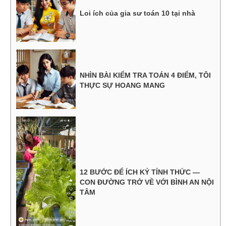
Loi ích của gia sư toán 10 tại nhà
NHÌN BÀI KIỂM TRA TOÁN 4 ĐIỂM, TÔI
THỰC SỰ HOANG MANG
12 BƯỚC ĐỂ ÍCH KỶ TỈNH THỨC —
CON ĐƯỜNG TRỞ VỀ VỚI BÌNH AN NỘI
TÂM