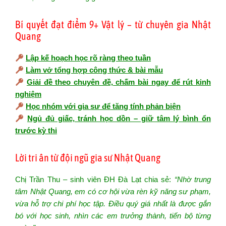
Bí quyết đạt điểm 9+ Vật lý – từ chuyên gia Nhật
Quang
Lập kế hoạch học rõ ràng theo tuần
Làm vở tổng hợp công thức & bài mẫu
Giải đề theo chuyên đề, chấm bài ngay để rút kinh
nghiệm
Học nhóm với gia sư để tăng tính phản biện
Ngủ đủ giấc, tránh học dồn – giữ tâm lý bình ổn
trước kỳ thi
Lời tri ân từ đội ngũ gia sư Nhật Quang
Chị Trần Thu – sinh viên ĐH Đà Lạt chia sẻ:
“Nhờ trung
tâm Nhật Quang, em có cơ hội vừa rèn kỹ năng sư phạm,
vừa hỗ trợ chi phí học tập. Điều quý giá nhất là được gắn
bó với học sinh, nhìn các em trưởng thành, tiến bộ từng