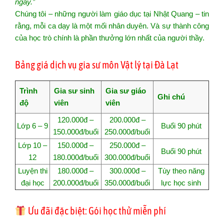
ngày.”
Chúng tôi – những người làm giáo dục tại Nhật Quang – tin
rằng, mỗi ca dạy là một mối nhân duyên. Và sự thành công
của học trò chính là phần thưởng lớn nhất của người thầy.
Bảng giá dịch vụ gia sư môn Vật lý tại Đà Lạt
Trình
Gia sư sinh
Gia sư giáo
Ghi chú
độ
viên
viên
120.000đ –
200.000đ –
Lớp 6 – 9
Buổi 90 phút
150.000đ/buổi
250.000đ/buổi
Lớp 10 –
150.000đ –
250.000đ –
Buổi 90 phút
12
180.000đ/buổi
300.000đ/buổi
Luyện thi
180.000đ –
300.000đ –
Tùy theo năng
đại học
200.000đ/buổi
350.000đ/buổi
lực học sinh
Ưu đãi đặc biệt: Gói học thử miễn phí