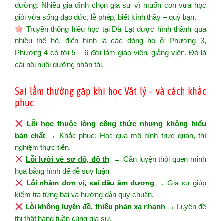
đường. Nhiều gia đình chọn gia sư vì muốn con vừa học
giỏi vừa sống đạo đức, lễ phép, biết kính thầy – quý bạn.
Truyền thống hiếu học tại Đà Lạt được hình thành qua
nhiều thế hệ, điển hình là các dòng họ ở Phường 3,
Phường 4 có tới 5 – 6 đời làm giáo viên, giảng viên. Đó là
cái nôi nuôi dưỡng nhân tài.
Sai lầm thường gặp khi học Vật lý – và cách khắc
phục
Lỗi học thuộc lòng công thức nhưng không hiểu
bản chất
→ Khắc phục: Học qua mô hình trực quan, thí
nghiệm thực tiễn.
Lỗi lười vẽ sơ đồ, đồ thị
→ Cần luyện thói quen minh
họa bằng hình để dễ suy luận.
Lỗi nhầm đơn vị, sai dấu âm dương
→ Gia sư giúp
kiểm tra từng bài và hướng dẫn quy chuẩn.
Lỗi không luyện đề, thiếu phản xạ nhanh
→ Luyện đề
thi thật hàng tuần cùng gia sư.