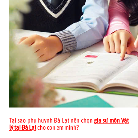
Tại sao phụ huynh Đà Lạt nên chọn
gia sư môn Vật
lý tại Đà Lạt
cho con em mình?