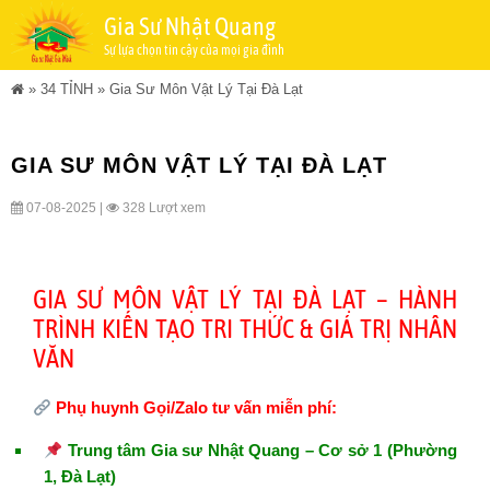
Gia Sư Nhật Quang
Sự lựa chọn tin cậy của mọi gia đình
»
34 TỈNH
»
Gia Sư Môn Vật Lý Tại Đà Lạt
GIA SƯ MÔN VẬT LÝ TẠI ĐÀ LẠT
07-08-2025 |
328 Lượt xem
GIA SƯ MÔN VẬT LÝ TẠI ĐÀ LẠT – HÀNH
TRÌNH KIẾN TẠO TRI THỨC & GIÁ TRỊ NHÂN
VĂN
Phụ huynh Gọi/Zalo tư vấn miễn phí:
Trung tâm Gia sư Nhật Quang – Cơ sở 1 (Phường
1, Đà Lạt)