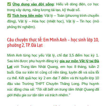
Ứng dụng vào đời sống
: Hiểu về dòng điện, cơ học
trong xây dựng, năng lượng tái tạo, kỹ thuật số.
Tích hợp liên môn
: Vật lý – Toán (phương trình chuyển
động), Vật lý – Hóa học (nhiệt học), Vật lý – Tin học (mô
phỏng thí nghiệm).
Câu chuyện thực tế: Em Minh Anh – học sinh lớp 10,
phường 2, TP. Đà Lạt
Minh Anh từng học yếu Vật lý, chỉ đạt 3,5 điểm học kỳ 1.
Sau khi được phụ huynh đăng ký
gia sư môn Vật lý tại Đà
Lạt
với Trung tâm Nhật Quang, em học 8 tháng, tuần 2
buổi. Gia sư kiên trì củng cố nền tảng, luyện đề và sửa lỗi
cụ thể. Kết quả học kỳ 2 em đạt 7 điểm và thi tuyển lớp 10
đậu vào Trường THPT Chuyên Thăng Long. Phụ huynh
xúc động chia sẻ:
“Tôi rất biết ơn trung tâm Nhật Quang đã
giới thiệu gia sư tận tâm và trách nhiệm.”