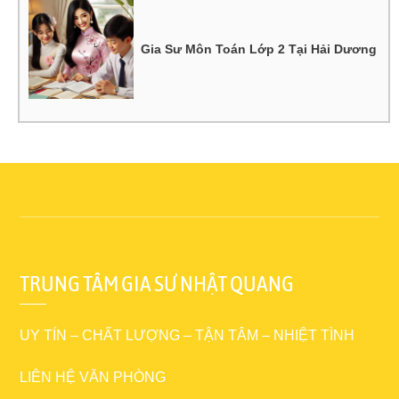
Gia Sư Môn Toán Lớp 2 Tại Hải Dương
TRUNG TÂM GIA SƯ NHẬT QUANG
UY TÍN – CHẤT LƯỢNG – TẬN TÂM – NHIỆT TÌNH
LIÊN HỆ VĂN PHÒNG