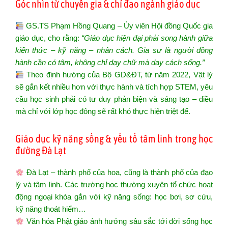
Góc nhìn từ chuyên gia & chỉ đạo ngành giáo dục
GS.TS Phạm Hồng Quang – Ủy viên Hội đồng Quốc gia
giáo dục, cho rằng:
“Giáo dục hiện đại phải song hành giữa
kiến thức – kỹ năng – nhân cách. Gia sư là người đồng
hành cần có tâm, không chỉ dạy chữ mà dạy cách sống.”
Theo định hướng của Bộ GD&ĐT, từ năm 2022, Vật lý
sẽ gắn kết nhiều hơn với thực hành và tích hợp STEM, yêu
cầu học sinh phải có tư duy phản biện và sáng tạo – điều
mà chỉ với lớp học đông sẽ rất khó thực hiện triệt để.
Giáo dục kỹ năng sống & yếu tố tâm linh trong học
đường Đà Lạt
Đà Lạt – thành phố của hoa, cũng là thành phố của đạo
lý và tâm linh. Các trường học thường xuyên tổ chức hoạt
động ngoại khóa gắn với kỹ năng sống: học bơi, sơ cứu,
kỹ năng thoát hiểm…
Văn hóa Phật giáo ảnh hưởng sâu sắc tới đời sống học