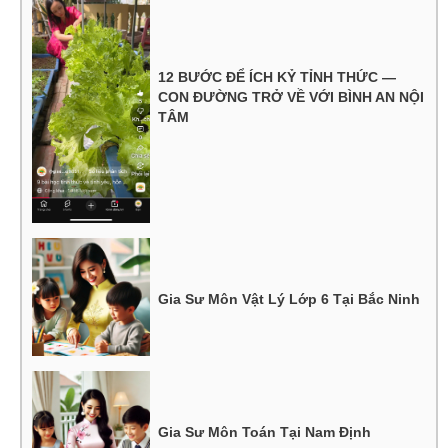
12 BƯỚC ĐỂ ÍCH KỶ TỈNH THỨC —
CON ĐƯỜNG TRỞ VỀ VỚI BÌNH AN NỘI
TÂM
Gia Sư Môn Vật Lý Lớp 6 Tại Bắc Ninh
Gia Sư Môn Toán Tại Nam Định