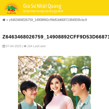
Gia Sư Nhật Quang
Sự lựa chọn tin cậy của mọi gia đình
»
z6463468026759_14908892cff9d53d66871384003fcbc9
Z6463468026759_14908892CFF9D53D6687
07-04-2025 |
104 Lượt xem