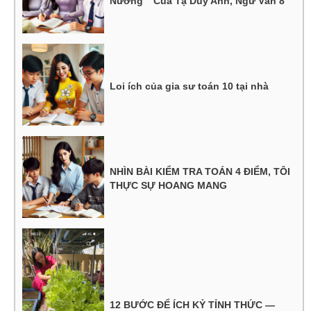
Nướng ” Của Tạ Duy Anh, Ngữ Văn 8
Loi ích của gia sư toán 10 tại nhà
NHÌN BÀI KIỂM TRA TOÁN 4 ĐIỂM, TÔI
THỰC SỰ HOANG MANG
12 BƯỚC ĐỂ ÍCH KỶ TỈNH THỨC —