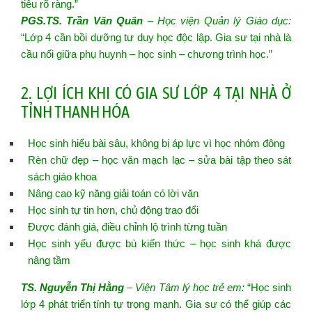
tiêu rõ ràng.”
PGS.TS. Trần Văn Quân
– Học viện Quản lý Giáo dục:
“Lớp 4 cần bồi dưỡng tư duy học độc lập. Gia sư tại nhà là
cầu nối giữa phụ huynh – học sinh – chương trình học.”
2. LỢI ÍCH KHI CÓ GIA SƯ LỚP 4 TẠI NHÀ Ở
TỈNH THANH HÓA
Học sinh hiểu bài sâu, không bị áp lực vì học nhóm đông
Rèn chữ đẹp – học văn mạch lạc – sửa bài tập theo sát
sách giáo khoa
Nâng cao kỹ năng giải toán có lời văn
Học sinh tự tin hơn, chủ động trao đổi
Được đánh giá, điều chỉnh lộ trình từng tuần
Học sinh yếu được bù kiến thức – học sinh khá được
nâng tầm
TS. Nguyễn Thị Hằng
– Viện Tâm lý học trẻ em:
“Học sinh
lớp 4 phát triển tính tự trọng mạnh. Gia sư có thể giúp các