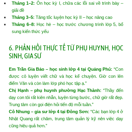
Tháng 1–2:
Ôn học kỳ I, chữa các lỗi sai về trình bày –
giải đề
Tháng 3–5:
Tăng tốc luyện học kỳ II – học nâng cao
Tháng 6–8:
Học hè – học trước chương trình lớp 5, bổ
sung kiến thức yếu
6. PHẢN HỒI THỰC TẾ TỪ PHỤ HUYNH, HỌC
SINH, GIA SƯ
Em Trần Gia Bảo – học sinh lớp 4 tại Quảng Phú:
“Con
được cô luyện viết chữ và học kể chuyện. Giờ con lên
điểm Văn và còn làm lớp phó học tập ạ.”
Chị Hạnh – phụ huynh phường Hạc Thành:
“Thầy đến
dạy con tôi rất kiên nhẫn, luyện từng bước, chữ giờ rất đẹp.
Trung tâm còn gọi điện hỏi tiến độ mỗi tuần.”
Cô Nhung – gia sư lớp 4 tại Đông Sơn:
“Các bạn lớp 4 ở
Nhật Quang rất chăm, trung tâm quản lý kỹ nên việc dạy
cũng hiệu quả hơn.”