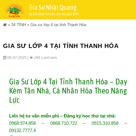
Gia Sư Nhật Quang
Sự lựa chọn tin cậy của mọi gia đình
»
34 TỈNH
»
Gia sư lớp 4 tại tỉnh Thanh Hóa
GIA SƯ LỚP 4 TẠI TỈNH THANH HÓA
06-07-2025 |
266 Lượt xem
Gia Sư Lớp 4 Tại Tỉnh Thanh Hóa – Dạy
Kèm Tận Nhà, Cá Nhân Hóa Theo Năng
Lực
Liên hệ tư vấn miễn phí – Đăng ký học thử tại nhà:
0968.974.858 – 0868.710.722 – 0915.310.858 –
09132.7777.4