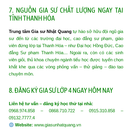
7. NGUỒN GIA SƯ CHẤT LƯỢNG NGAY TẠI
TỈNH THANH HÓA
Trung tâm Gia sư Nhật Quang
tự hào sở hữu đội ngũ gia
sư đến từ các trường đại học, cao đẳng sư phạm, giáo
viên đứng lớp tại Thanh Hóa – như Đại học Hồng Đức, Cao
đẳng Sư phạm Thanh Hóa… Ngoài ra, còn có các sinh
viên giỏi, thủ khoa chuyên ngành tiểu học được tuyển chọn
khắt khe qua các vòng phỏng vấn – thử giảng – đào tạo
chuyên môn.
8. ĐĂNG KÝ GIA SƯ LỚP 4 NGAY HÔM NAY
Liên hệ tư vấn – đăng ký học thử tại nhà:
0968.974.858 – 0868.710.722 – 0915.310.858 –
09132.7777.4
Website:
www.giasunhatquang.vn