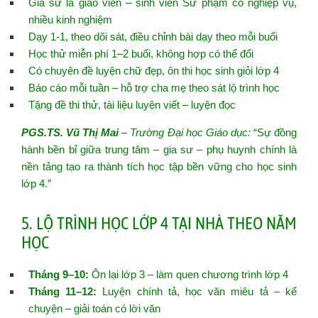
Gia sư là giáo viên – sinh viên Sư phạm có nghiệp vụ,
nhiều kinh nghiệm
Dạy 1-1, theo dõi sát, điều chỉnh bài dạy theo mỗi buổi
Học thử miễn phí 1–2 buổi, không hợp có thể đổi
Có chuyên đề luyện chữ đẹp, ôn thi học sinh giỏi lớp 4
Báo cáo mỗi tuần – hỗ trợ cha mẹ theo sát lộ trình học
Tặng đề thi thử, tài liệu luyện viết – luyện đọc
PGS.TS. Vũ Thị Mai
– Trường Đại học Giáo dục:
“Sự đồng
hành bền bỉ giữa trung tâm – gia sư – phụ huynh chính là
nền tảng tạo ra thành tích học tập bền vững cho học sinh
lớp 4.”
5. LỘ TRÌNH HỌC LỚP 4 TẠI NHÀ THEO NĂM
HỌC
Tháng 9–10:
Ôn lại lớp 3 – làm quen chương trình lớp 4
Tháng 11–12:
Luyện chính tả, học văn miêu tả – kể
chuyện – giải toán có lời văn