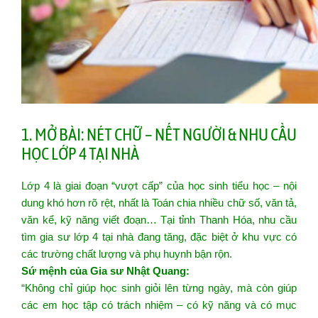
1. MỞ BÀI: NÉT CHỮ – NẾT NGƯỜI & NHU CẦU
HỌC LỚP 4 TẠI NHÀ
Lớp 4 là giai đoạn “vượt cấp” của học sinh tiểu học – nội
dung khó hơn rõ rệt, nhất là Toán chia nhiều chữ số, văn tả,
văn kể, kỹ năng viết đoạn… Tại tỉnh Thanh Hóa, nhu cầu
tìm gia sư lớp 4 tại nhà đang tăng, đặc biệt ở khu vực có
các trường chất lượng và phụ huynh bận rộn.
Sứ mệnh của Gia sư Nhật Quang:
“Không chỉ giúp học sinh giỏi lên từng ngày, mà còn giúp
các em học tập có trách nhiệm – có kỹ năng và có mục