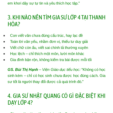
em khơi dậy sự tự tin và yêu thích học tập.”
3. KHI NÀO NÊN TÌM GIA SƯ LỚP 4 TẠI THANH
HÓA?
Con viết văn chưa đúng cấu trúc, hay lạc đề
Toán lời văn yếu, nhầm đơn vị, thiếu tư duy giải
Viết chữ còn ẩu, viết sai chính tả thường xuyên
Học lệch – chỉ thích một môn, lười môn khác
Gia đình bận rộn, không kiểm tra bài được mỗi tối
GS. Bùi Thị Hạnh
– Viện Giáo dục tiểu học:
“Không có học
sinh kém – chỉ có học sinh chưa được học đúng cách. Gia
sư tốt là người thay đổi được cả quá trình đó.”
4. GIA SƯ NHẬT QUANG CÓ GÌ ĐẶC BIỆT KHI
DẠY LỚP 4?