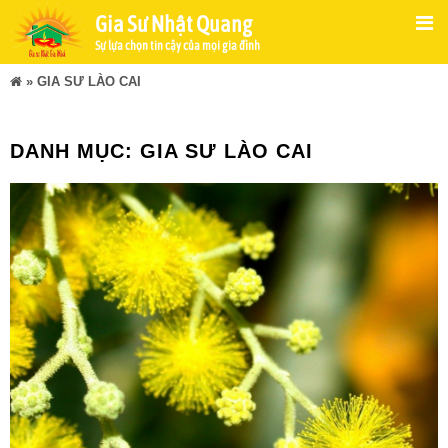
Gia Sư Nhật Quang
Sự lựa chọn tin cậy của mọi gia đình
»
GIA SƯ LÀO CAI
DANH MỤC:
GIA SƯ LÀO CAI