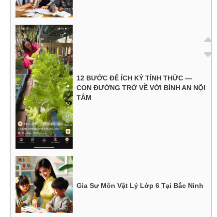
12 BƯỚC ĐỂ ÍCH KỶ TỈNH THỨC —
CON ĐƯỜNG TRỞ VỀ VỚI BÌNH AN NỘI
TÂM
Gia Sư Môn Vật Lý Lớp 6 Tại Bắc Ninh