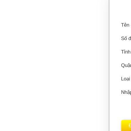
Tên 
Số đ
Tỉnh
Quậ
Loại
Nhậ