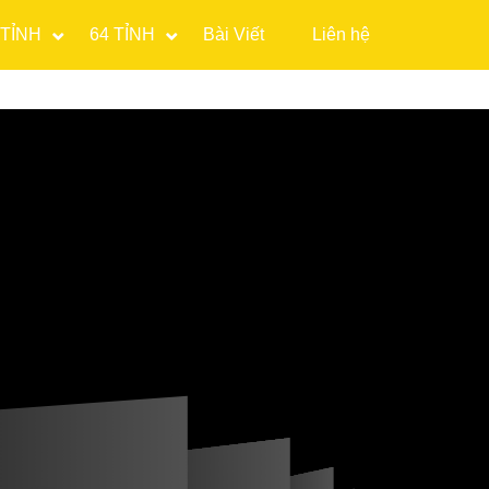
 TỈNH
64 TỈNH
Bài Viết
Liên hệ