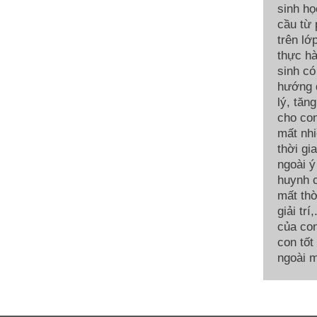
sinh họ
cầu từ
trên lớ
thực hà
sinh có
hướng d
lý, tăn
cho con
mất nhi
thời gi
ngoài ý
huynh c
mất thờ
giải tr
của con
con tốt
ngoài m