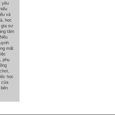
c yêu
hiểu
iểu và
hà, học
 gia sư
ặng tâm
 Nếu
huynh
ũng mất
việc
, phụ
hông
chơi,
việc học
c của
 bên