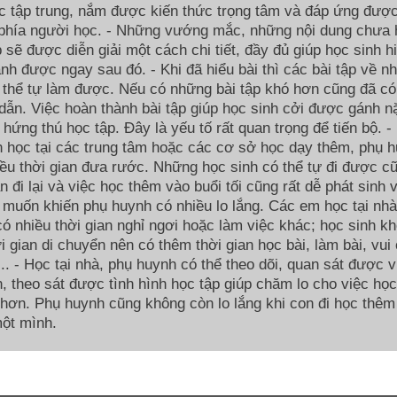
c tập trung, nắm được kiến thức trọng tâm và đáp ứng đượ
 phía người học. - Những vướng mắc, những nội dung chưa 
p sẽ được diễn giải một cách chi tiết, đầy đủ giúp học sinh h
nh được ngay sau đó. - Khi đã hiểu bài thì các bài tập về n
 thể tự làm được. Nếu có những bài tập khó hơn cũng đã có
ẫn. Việc hoàn thành bài tập giúp học sinh cởi được gánh n
g hứng thú học tập. Đây là yếu tố rất quan trọng để tiến bộ. -
 học tại các trung tâm hoặc các cơ sở học dạy thêm, phụ 
ều thời gian đưa rước. Những học sinh có thể tự đi được c
an đi lại và việc học thêm vào buổi tối cũng rất dễ phát sinh 
 muốn khiến phụ huynh có nhiều lo lắng. Các em học tại nhà
ó nhiều thời gian nghỉ ngơi hoặc làm việc khác; học sinh k
i gian di chuyển nên có thêm thời gian học bài, làm bài, vui 
í,... - Học tại nhà, phụ huynh có thể theo dõi, quan sát được 
, theo sát được tình hình học tập giúp chăm lo cho việc họ
 hơn. Phụ huynh cũng không còn lo lắng khi con đi học thêm
ột mình.