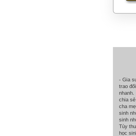
- Gia s
trao đổ
nhanh. 
chia sẻ
cha mẹ.
sinh nh
sinh nh
Tùy thu
học sin