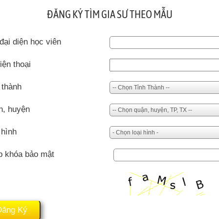
ĐĂNG KÝ TÌM GIA SƯ THEO MẪU
đại diện học viên
iện thoại
 thành
n, huyện
 hình
p khóa bảo mật