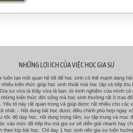
NHỮNG LỢI ÍCH CỦA VIỆC HỌC GIA SƯ
ư luôn tạo mối quan hệ tốt để học sinh có thể mạnh dạng hỏi 
i nhiều kiến thức giúp học sinh thoải mái học tập và tiếp thu 
Gia sư vừa là thầy vừa là bạn, từ kinh nghiệm của mình có 
 những kiến thức đời sống mà học sinh thường rất ít trao đổ
 Yếu tố này rất quan trọng và giúp được rất nhiều cho các
út nhát. - Nội dung bài học được điều chỉnh phù hợp ngay v
ư tốc độ dạy học, nội dung trọng tâm, sự tập trung và mục đ
ộc vào mức độ tiếp thu mà gia sư sẽ diễn giải nhanh hay c
h theo kịp bài học. Chỉ dạy 1 học sinh nên gia sư luôn hướn