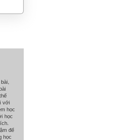
bài,
bài
thể
i với
 em học
ới học
ích.
hậm để
g học