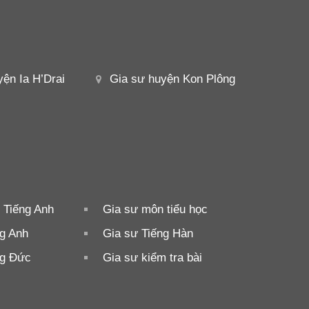
yện Ia H’Drai
Gia sư huyện Kon Plông
 Tiếng Anh
Gia sư môn tiểu học
ng Anh
Gia sư Tiếng Hàn
ng Đức
Gia sư kiểm tra bài