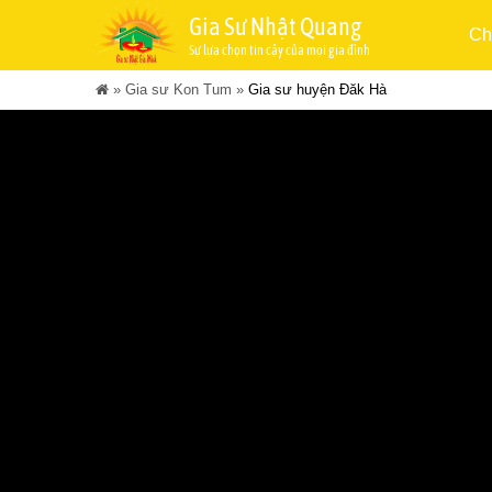
Gia Sư Nhật Quang
Ch
Sự lựa chọn tin cậy của mọi gia đình
»
Gia sư Kon Tum
»
Gia sư huyện Đăk Hà