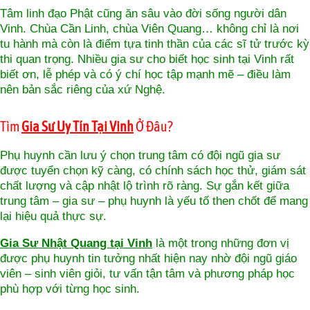
Tâm linh đạo Phật cũng ăn sâu vào đời sống người dân
Vinh. Chùa Cần Linh, chùa Viên Quang… không chỉ là nơi
tu hành mà còn là điểm tựa tinh thần của các sĩ tử trước kỳ
thi quan trọng. Nhiều gia sư cho biết học sinh tại Vinh rất
biết ơn, lễ phép và có ý chí học tập mạnh mẽ – điều làm
nên bản sắc riêng của xứ Nghệ.
Tìm
Gia Sư Uy Tín Tại Vinh
Ở Đâu?
Phụ huynh cần lưu ý chọn trung tâm có đội ngũ gia sư
được tuyển chọn kỹ càng, có chính sách học thử, giám sát
chất lượng và cập nhật lộ trình rõ ràng. Sự gắn kết giữa
trung tâm – gia sư – phụ huynh là yếu tố then chốt để mang
lại hiệu quả thực sự.
Gia Sư Nhật Quang tại Vinh
là một trong những đơn vị
được phụ huynh tin tưởng nhất hiện nay nhờ đội ngũ giáo
viên – sinh viên giỏi, tư vấn tận tâm và phương pháp học
phù hợp với từng học sinh.