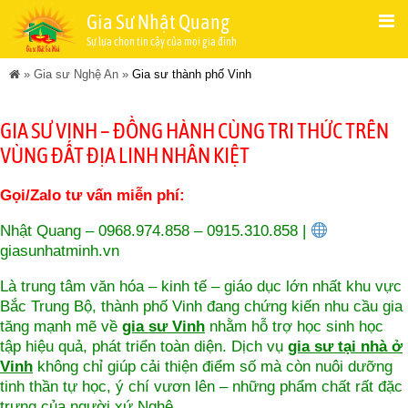
Gia Sư Nhật Quang
Sự lựa chọn tin cậy của mọi gia đình
»
Gia sư Nghệ An
»
Gia sư thành phố Vinh
GIA SƯ VINH – ĐỒNG HÀNH CÙNG TRI THỨC TRÊN
VÙNG ĐẤT ĐỊA LINH NHÂN KIỆT
Gọi/Zalo tư vấn miễn phí:
Nhật Quang – 0968.974.858 – 0915.310.858 |
giasunhatminh.vn
Là trung tâm văn hóa – kinh tế – giáo dục lớn nhất khu vực
Bắc Trung Bộ, thành phố Vinh đang chứng kiến nhu cầu gia
tăng mạnh mẽ về
gia sư Vinh
nhằm hỗ trợ học sinh học
tập hiệu quả, phát triển toàn diện. Dịch vụ
gia sư tại nhà ở
Vinh
không chỉ giúp cải thiện điểm số mà còn nuôi dưỡng
tinh thần tự học, ý chí vươn lên – những phẩm chất rất đặc
trưng của người xứ Nghệ.