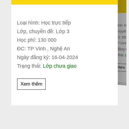
Loại hình: Học trực tiếp
Loại hình: Họ
Lớp, chuyên đề: Lớp 3
Lớp, chuyên 
Học phí: 500
Học phí: 130 000
ĐC: TP Vinh 
ĐC: TP Vinh , Nghệ An
Ngày đăng ký
Trạng thái:
Lớ
Ngày đăng ký: 16-04-2024
Trạng thái:
Lớp chưa giao
Xem thêm
Xem thêm