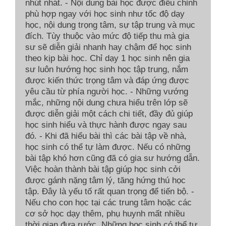
nhút nhát. - Nội dung bài học được điều chỉnh
phù hợp ngay với học sinh như tốc độ dạy
học, nội dung trọng tâm, sự tập trung và mục
đích. Tùy thuộc vào mức độ tiếp thu mà gia
sư sẽ diễn giải nhanh hay chậm để học sinh
theo kịp bài học. Chỉ dạy 1 học sinh nên gia
sư luôn hướng học sinh học tập trung, nắm
được kiến thức trọng tâm và đáp ứng được
yêu cầu từ phía người học. - Những vướng
mắc, những nội dung chưa hiểu trên lớp sẽ
được diễn giải một cách chi tiết, đầy đủ giúp
học sinh hiểu và thực hành được ngay sau
đó. - Khi đã hiểu bài thì các bài tập về nhà,
học sinh có thể tự làm được. Nếu có những
bài tập khó hơn cũng đã có gia sư hướng dẫn.
Việc hoàn thành bài tập giúp học sinh cởi
được gánh nặng tâm lý, tăng hứng thú học
tập. Đây là yếu tố rất quan trọng để tiến bộ. -
Nếu cho con học tại các trung tâm hoặc các
cơ sở học dạy thêm, phụ huynh mất nhiều
thời gian đưa rước. Những học sinh có thể tự