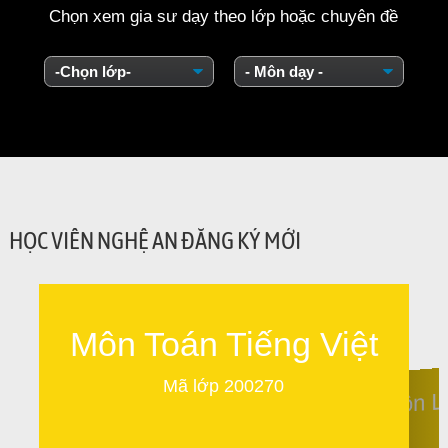
Chọn xem gia sư dạy theo lớp hoặc chuyên đề
HỌC VIÊN NGHỆ AN ĐĂNG KÝ MỚI
Môn Toán Tiếng Việt
Mã lớp 200270
Môn L