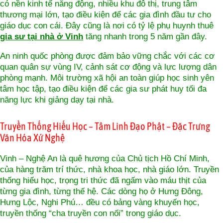
có nền kinh tế năng động, nhiều khu đô thị, trung tâm
thương mại lớn, tạo điều kiện để các gia đình đầu tư cho
giáo dục con cái. Đây cũng là nơi có tỷ lệ phụ huynh thuê
gia sư tại nhà ở Vinh
tăng nhanh trong 5 năm gần đây.
An ninh quốc phòng được đảm bảo vững chắc với các cơ
quan quân sự vùng IV, cảnh sát cơ động và lực lượng dân
phòng mạnh. Môi trường xã hội an toàn giúp học sinh yên
tâm học tập, tạo điều kiện để các gia sư phát huy tối đa
năng lực khi giảng dạy tại nhà.
Truyền Thống Hiếu Học – Tâm Linh Đạo Phật – Đặc Trưng
Văn Hóa Xứ Nghệ
Vinh – Nghệ An là quê hương của Chủ tịch Hồ Chí Minh,
của hàng trăm trí thức, nhà khoa học, nhà giáo lớn. Truyền
thống hiếu học, trọng tri thức đã ngấm vào máu thịt của
từng gia đình, từng thế hệ. Các dòng họ ở Hưng Đông,
Hưng Lộc, Nghi Phú… đều có bảng vàng khuyến học,
truyền thống “cha truyền con nối” trong giáo dục.