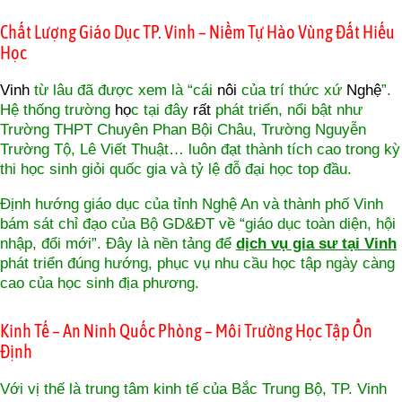
Chất Lượng Giáo Dục TP. Vinh – Niềm Tự Hào Vùng Đất Hiếu
Học
Vinh
từ lâu đã được xem là “cái
nôi
của trí thức xứ
Nghệ
”.
Hệ thống trường
họ
c tại đây
rất
phát triển, nổi bật như
Trường THPT Chuyên Phan Bội Châu, Trường Nguyễn
Trường Tộ, Lê Viết Thuật… luôn đạt thành tích cao trong kỳ
thi học sinh giỏi quốc gia và tỷ lệ đỗ đại học top đầu.
Định hướng giáo dục của tỉnh Nghệ An và thành phố Vinh
bám sát chỉ đạo của Bộ GD&ĐT về “giáo dục toàn diện, hội
nhập, đổi mới”. Đây là nền tảng để
dịch vụ gia sư tại Vinh
phát triển đúng hướng, phục vụ nhu cầu học tập ngày càng
cao của học sinh địa phương.
Kinh Tế – An Ninh Quốc Phòng – Môi Trường Học Tập Ổn
Định
Với vị thế là trung tâm kinh tế của Bắc Trung Bộ, TP. Vinh