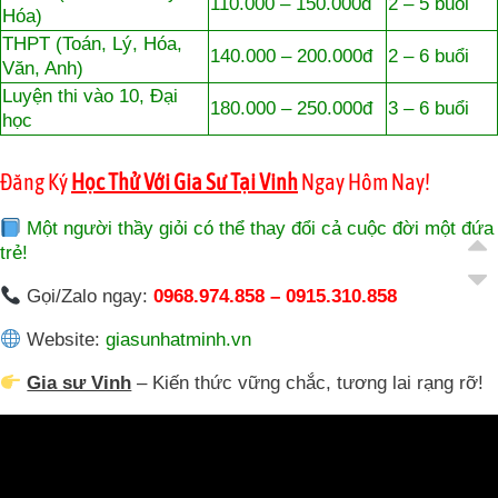
110.000 – 150.000đ
2 – 5 buổi
Hóa)
THPT (Toán, Lý, Hóa,
140.000 – 200.000đ
2 – 6 buổi
Văn, Anh)
Luyện thi vào 10, Đại
180.000 – 250.000đ
3 – 6 buổi
học
Đăng Ký
Học Thử Với Gia Sư Tại Vinh
Ngay Hôm Nay!
Một người thầy giỏi có thể thay đổi cả cuộc đời một đứa
trẻ!
Gọi/Zalo ngay:
0968.974.858 – 0915.310.858
Website:
giasunhatminh.vn
Gia sư Vinh
– Kiến thức vững chắc, tương lai rạng rỡ!