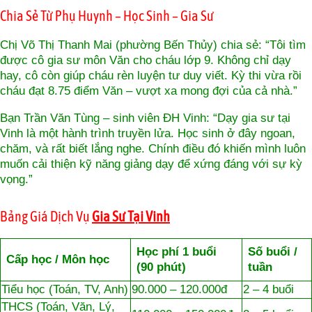
Chia Sẻ Từ Phụ Huynh – Học Sinh – Gia Sư
Chị Võ Thị Thanh Mai (phường Bến Thủy) chia sẻ: “Tôi tìm
được cô gia sư môn Văn cho cháu lớp 9. Không chỉ dạy
hay, cô còn giúp cháu rèn luyện tư duy viết. Kỳ thi vừa rồi
cháu đạt 8.75 điểm Văn – vượt xa mong đợi của cả nhà.”
Bạn Trần Văn Tùng – sinh viên ĐH Vinh: “Dạy gia sư tại
Vinh là một hành trình truyền lửa. Học sinh ở đây ngoan,
chăm, và rất biết lắng nghe. Chính điều đó khiến mình luôn
muốn cải thiện kỹ năng giảng dạy để xứng đáng với sự kỳ
vọng.”
Bảng Giá Dịch Vụ
Gia Sư Tại Vinh
Học phí 1 buổi
Số buổi /
Cấp học / Môn học
(90 phút)
tuần
Tiểu học (Toán, TV, Anh)
90.000 – 120.000đ
2 – 4 buổi
THCS (Toán, Văn, Lý,