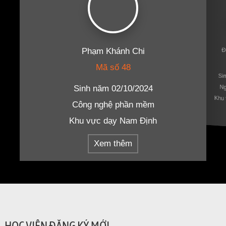
Phạm Khánh Chi
Đ
Mã số 48
Si
Ng
Sinh năm 02/10/2024
Khu 
Công nghệ phần mềm
Khu vực dạy Nam Định
Xem thêm
HỌC VIÊN ĐĂNG KÝ MỚI