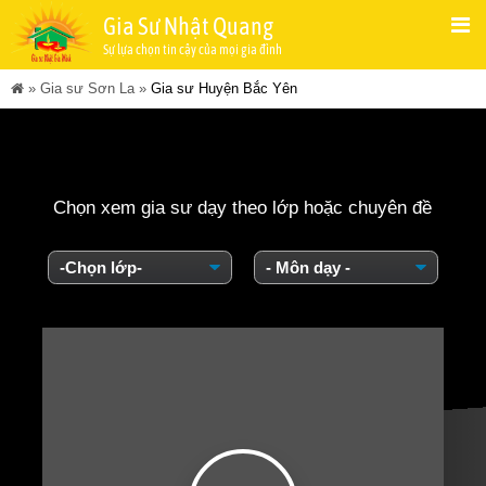
Gia Sư Nhật Quang
Sự lựa chọn tin cậy của mọi gia đình
»
Gia sư Sơn La
»
Gia sư Huyện Bắc Yên
Chọn xem gia sư dạy theo lớp hoặc chuyên đề