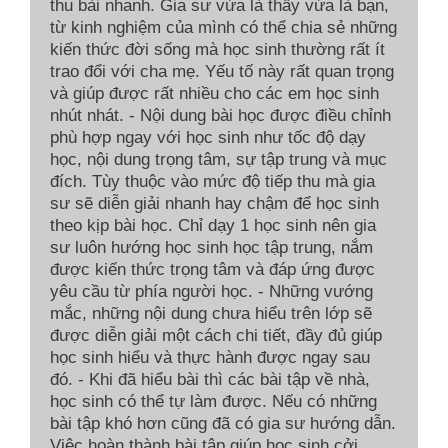
thu bài nhanh. Gia sư vừa là thầy vừa là bạn,
từ kinh nghiệm của mình có thể chia sẻ những
kiến thức đời sống mà học sinh thường rất ít
trao đổi với cha mẹ. Yếu tố này rất quan trọng
và giúp được rất nhiều cho các em học sinh
nhút nhát. - Nội dung bài học được điều chỉnh
phù hợp ngay với học sinh như tốc độ dạy
học, nội dung trọng tâm, sự tập trung và mục
đích. Tùy thuộc vào mức độ tiếp thu mà gia
sư sẽ diễn giải nhanh hay chậm để học sinh
theo kịp bài học. Chỉ dạy 1 học sinh nên gia
sư luôn hướng học sinh học tập trung, nắm
được kiến thức trọng tâm và đáp ứng được
yêu cầu từ phía người học. - Những vướng
mắc, những nội dung chưa hiểu trên lớp sẽ
được diễn giải một cách chi tiết, đầy đủ giúp
học sinh hiểu và thực hành được ngay sau
đó. - Khi đã hiểu bài thì các bài tập về nhà,
học sinh có thể tự làm được. Nếu có những
bài tập khó hơn cũng đã có gia sư hướng dẫn.
Việc hoàn thành bài tập giúp học sinh cởi