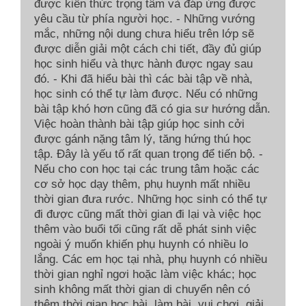
được kiến thức trọng tâm và đáp ứng được
yêu cầu từ phía người học. - Những vướng
mắc, những nội dung chưa hiểu trên lớp sẽ
được diễn giải một cách chi tiết, đầy đủ giúp
học sinh hiểu và thực hành được ngay sau
đó. - Khi đã hiểu bài thì các bài tập về nhà,
học sinh có thể tự làm được. Nếu có những
bài tập khó hơn cũng đã có gia sư hướng dẫn.
Việc hoàn thành bài tập giúp học sinh cởi
được gánh nặng tâm lý, tăng hứng thú học
tập. Đây là yếu tố rất quan trọng để tiến bộ. -
Nếu cho con học tại các trung tâm hoặc các
cơ sở học dạy thêm, phụ huynh mất nhiều
thời gian đưa rước. Những học sinh có thể tự
đi được cũng mất thời gian đi lại và việc học
thêm vào buổi tối cũng rất dễ phát sinh việc
ngoài ý muốn khiến phụ huynh có nhiều lo
lắng. Các em học tại nhà, phụ huynh có nhiều
thời gian nghỉ ngơi hoặc làm việc khác; học
sinh không mất thời gian di chuyển nên có
thêm thời gian học bài, làm bài, vui chơi, giải