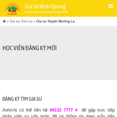
Gia Sư Nhật Quang
Sự lựa chọn tin cậy của mọi gia đình
»
Gia sư Sơn La
»
Gia sư Huyện Mường La
HỌC VIÊN ĐĂNG KÝ MỚI
ĐĂNG KÝ TÌM GIA SƯ
Anh/chị có thể liên hệ
09132 7777 4
để gặp trực tiếp
nhân viên tư vấn hoặc để lại thông tin theo mẫu bên