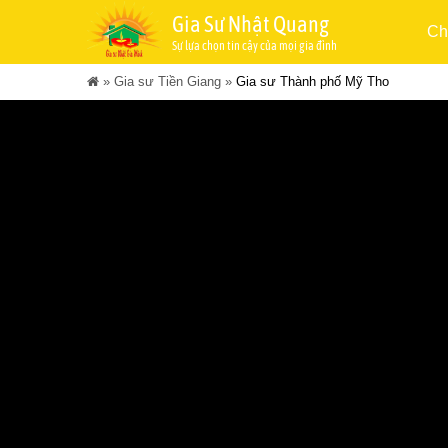
Gia Sư Nhật Quang
Ch
Sự lựa chọn tin cậy của mọi gia đình
»
Gia sư Tiền Giang
»
Gia sư Thành phố Mỹ Tho