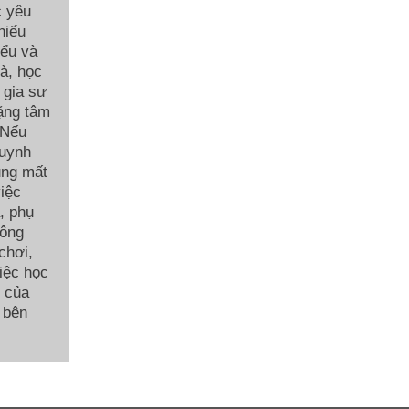
c yêu
hiểu
iểu và
hà, học
 gia sư
ặng tâm
 Nếu
huynh
ũng mất
việc
, phụ
hông
chơi,
việc học
c của
 bên