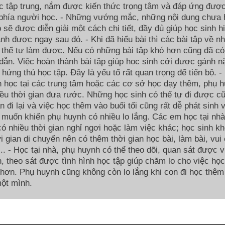
c tập trung, nắm được kiến thức trọng tâm và đáp ứng đượ
 phía người học. - Những vướng mắc, những nội dung chưa 
p sẽ được diễn giải một cách chi tiết, đầy đủ giúp học sinh h
nh được ngay sau đó. - Khi đã hiểu bài thì các bài tập về n
 thể tự làm được. Nếu có những bài tập khó hơn cũng đã có
ẫn. Việc hoàn thành bài tập giúp học sinh cởi được gánh n
g hứng thú học tập. Đây là yếu tố rất quan trọng để tiến bộ. -
 học tại các trung tâm hoặc các cơ sở học dạy thêm, phụ 
ều thời gian đưa rước. Những học sinh có thể tự đi được c
an đi lại và việc học thêm vào buổi tối cũng rất dễ phát sinh 
 muốn khiến phụ huynh có nhiều lo lắng. Các em học tại nhà
ó nhiều thời gian nghỉ ngơi hoặc làm việc khác; học sinh k
i gian di chuyển nên có thêm thời gian học bài, làm bài, vui 
í,... - Học tại nhà, phụ huynh có thể theo dõi, quan sát được 
, theo sát được tình hình học tập giúp chăm lo cho việc họ
 hơn. Phụ huynh cũng không còn lo lắng khi con đi học thêm
ột mình.