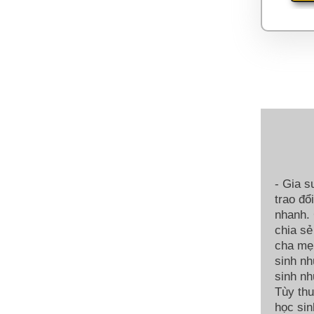
- Gia s
trao đổ
nhanh. 
chia sẻ
cha mẹ.
sinh nh
sinh nh
Tùy thu
học sin