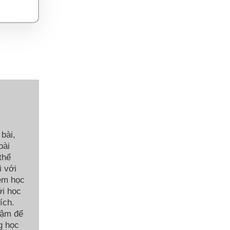
bài,
bài
thể
i với
 em học
ới học
ích.
hậm để
g học