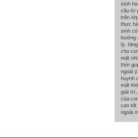
sinh họ
cầu từ
trên lớ
thực hà
sinh có
hướng d
lý, tăn
cho con
mất nhi
thời gi
ngoài ý
huynh c
mất thờ
giải tr
của con
con tốt
ngoài m