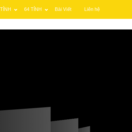
 TỈNH
64 TỈNH
Bài Viết
Liên hệ