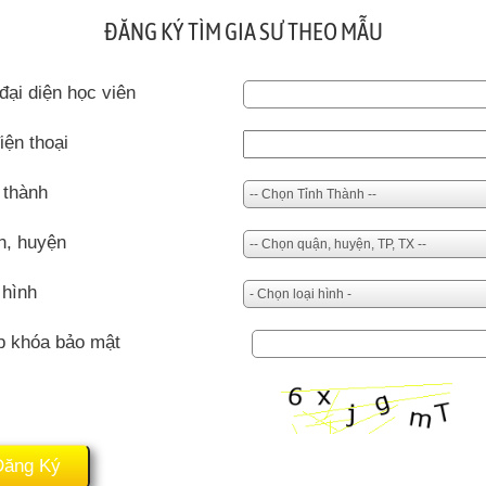
ĐĂNG KÝ TÌM GIA SƯ THEO MẪU
đại diện học viên
iện thoại
 thành
n, huyện
 hình
p khóa bảo mật