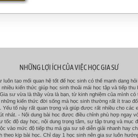
NHỮNG LỢI ÍCH CỦA VIỆC HỌC GIA SƯ
ư luôn tạo mối quan hệ tốt để học sinh có thể mạnh dạng hỏi 
i nhiều kiến thức giúp học sinh thoải mái học tập và tiếp thu 
Gia sư vừa là thầy vừa là bạn, từ kinh nghiệm của mình có 
 những kiến thức đời sống mà học sinh thường rất ít trao đổ
 Yếu tố này rất quan trọng và giúp được rất nhiều cho các
út nhát. - Nội dung bài học được điều chỉnh phù hợp ngay v
ư tốc độ dạy học, nội dung trọng tâm, sự tập trung và mục đ
ộc vào mức độ tiếp thu mà gia sư sẽ diễn giải nhanh hay c
h theo kịp bài học. Chỉ dạy 1 học sinh nên gia sư luôn hướn