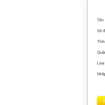
Tên 
Số đ
Tỉnh
Quậ
Loại
Nhậ