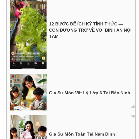
12 BƯỚC ĐỂ ÍCH KỶ TỈNH THỨC —
CON ĐƯỜNG TRỞ VỀ VỚI BÌNH AN NỘI
TÂM
Gia Sư Môn Vật Lý Lớp 6 Tại Bắc Ninh
Gia Sư Môn Toán Tại Nam Định