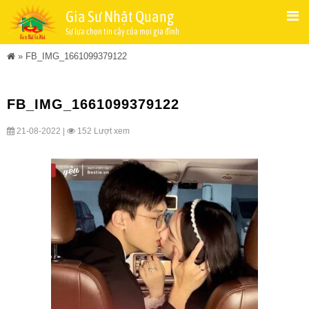
Gia Sư Nhật Quang
Sự lựa chọn tin cậy của mọi gia đình
»
FB_IMG_1661099379122
FB_IMG_1661099379122
21-08-2022 |
152 Lượt xem