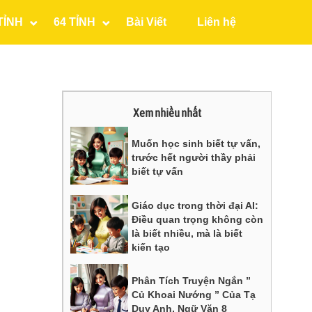
TỈNH
64 TỈNH
Bài Viết
Liên hệ
Xem nhiều nhất
Muốn học sinh biết tự vấn,
trước hết người thầy phải
biết tự vấn
Giáo dục trong thời đại AI:
Điều quan trọng không còn
là biết nhiều, mà là biết
kiến tạo
Phân Tích Truyện Ngắn ”
Củ Khoai Nướng ” Của Tạ
Duy Anh, Ngữ Văn 8