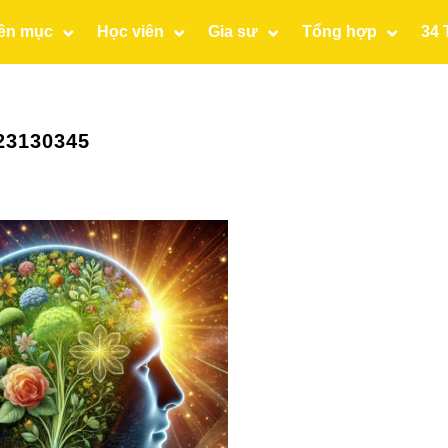
ên mục
Học viên
Gia sư
Tổng hợp
34 
23130345