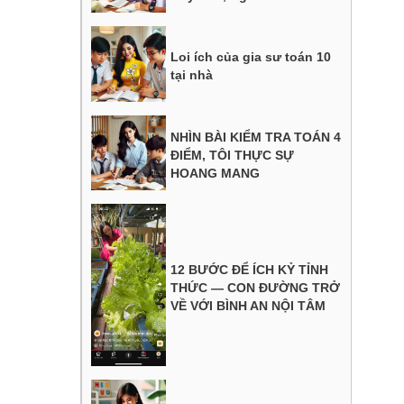
Loi ích của gia sư toán 10
tại nhà
NHÌN BÀI KIỂM TRA TOÁN 4
ĐIỂM, TÔI THỰC SỰ
HOANG MANG
12 BƯỚC ĐỂ ÍCH KỶ TỈNH
THỨC — CON ĐƯỜNG TRỞ
VỀ VỚI BÌNH AN NỘI TÂM