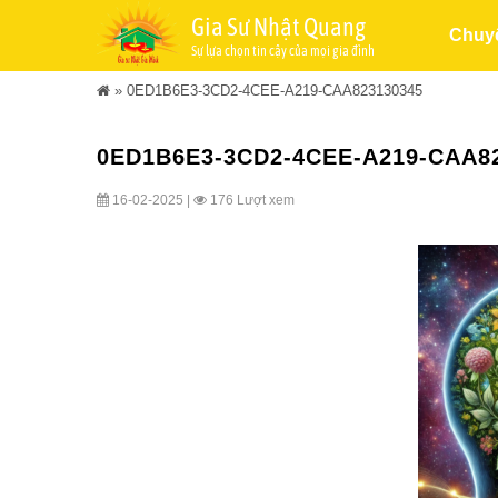
Gia Sư Nhật Quang
Chuy
Sự lựa chọn tin cậy của mọi gia đình
»
0ED1B6E3-3CD2-4CEE-A219-CAA823130345
0ED1B6E3-3CD2-4CEE-A219-CAA8
16-02-2025 |
176 Lượt xem