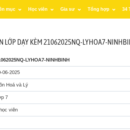
ên mục
Học viên
Gia sư
Tổng hợp
34 
ẢN LỚP DẠY KÈM 21062025NQ-LYHOA7-NINHB
1062025NQ-LYHOA7-NINHBINH
0-06-2025
ôn Hoá và Lý
ớp 7
học viên