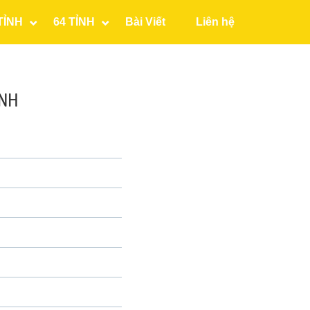
TỈNH
64 TỈNH
Bài Viết
Liên hệ
INH