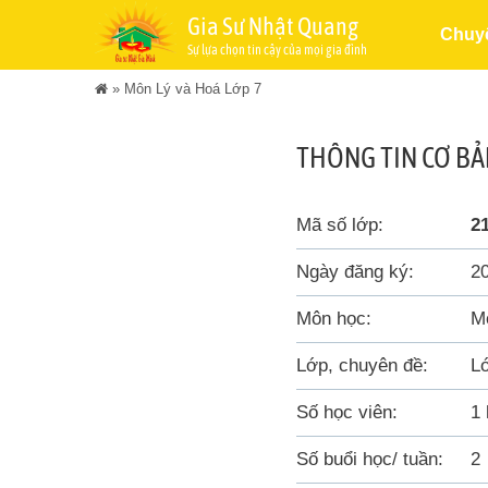
Gia Sư Nhật Quang
Chuy
Sự lựa chọn tin cậy của mọi gia đình
»
Môn Lý và Hoá Lớp 7
THÔNG TIN CƠ B
Mã số lớp:
2
Ngày đăng ký:
2
Môn học:
M
Lớp, chuyên đề:
L
Số học viên:
1 
Số buổi học/ tuần:
2