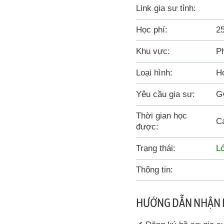
Link gia sư tỉnh:
Học phí:
25
Khu vực:
Ph
Loại hình:
Họ
Yêu cầu gia sư:
G
Thời gian học
Cá
được:
Trạng thái:
L
Thông tin:
HƯỚNG DẪN NHẬN 