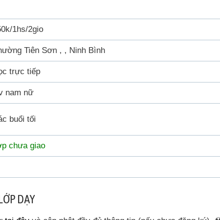
0k/1hs/2gio
ường Tiên Sơn , , Ninh Bình
c trực tiếp
v nam nữ
c buổi tối
ớp chưa giao
LỚP DẠY