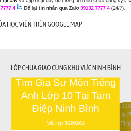
sư
tại đây
và cập nhật đầy đủ thông tin (nếu chưa đăng ký).
 7777 4
Để lại tin nhắn qua Zalo
09132 7777 4
(24/7).
CỦA HỌC VIÊN TRÊN GOOGLE MAP
LỚP CHƯA GIAO CÙNG KHU VỰC NINH BÌNH
Tìm Gia Sư Môn Tiếng
Anh Lớp 10 Tại Tam
Tìm G
Điệp Ninh Bình
Lớp 6 
Tỉn
Mã lớp 8620262