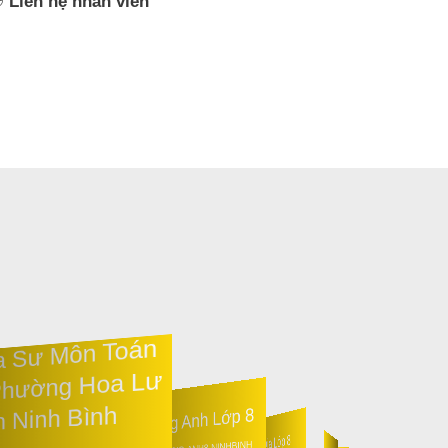
 ☢
Liên hệ nhân viên
ia Sư Môn Toán
Phường Hoa Lư
h Ninh Bình
Môn Tiếng Anh Lớp 8
Môn Địa Lớp 8