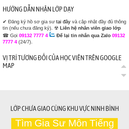
HƯỚNG DẪN NHẬN LỚP DẠY
✔ Đăng ký hồ sơ gia sư
tại đây
và cập nhật đầy đủ thông
tin (nếu chưa đăng ký). ☢
Liên hệ nhân viên giao lớp
☎ Gọi
09132 7777 4
Để lại tin nhắn qua Zalo
09132
7777 4
(24/7).
VỊ TRÍ TƯƠNG ĐỐI CỦA HỌC VIÊN TRÊN GOOGLE
MAP
LỚP CHƯA GIAO CÙNG KHU VỰC NINH BÌNH
Tìm Gia Sư Môn Tiếng