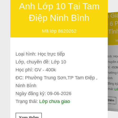
Anh Lớp 10 Tại Tam
Tìm G
Điệp Ninh Bình
Lớp 6 
Tỉn
Mã lớp 8620262
M
Loại hình: Học trực tiếp
Loại hình: Họ
Lớp, chuyên đề: Lớp 10
Lớp, chuyên 
Học phí: 450
Học phí: GV - 400k
ĐC: Phường 
ĐC: Phường Trung Sơn,TP Tam Điệp ,
Ninh Bình
Ngày đăng ký
Ninh Bình
Trạng thái:
Lớ
Ngày đăng ký: 09-06-2026
Xem thêm
Trạng thái:
Lớp chưa giao
Xem thêm