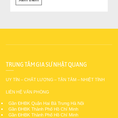
TRUNG TÂM GIA SƯ NHẬT QUANG
UY TÍN – CHẤT LƯỢNG – TẬN TÂM – NHIỆT TÌNH
LIÊN HỆ VĂN PHÒNG
Gần ĐHBK Quận Hai Bà Trưng Hà Nội
Gần ĐHBK Thành Phố Hồ Chí Minh
Gần ĐHBK Thành Phố Hồ Chí Minh