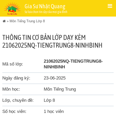
Gia Sư Nhật Quang
Sự lựa chọn tin cậy của mọi gia đình
»
Môn Tiếng Trung Lớp 8
THÔNG TIN CƠ BẢN LỚP DẠY KÈM
21062025NQ-TIENGTRUNG8-NINHBINH
21062025NQ-TIENGTRUNG8-
Mã số lớp:
NINHBINH
Ngày đăng ký:
23-06-2025
Môn học:
Môn Tiếng Trung
Lớp, chuyên đề:
Lớp 8
Số học viên:
1 học viên