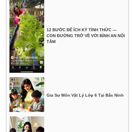
12 BƯỚC ĐỂ ÍCH KỶ TỈNH THỨC —
CON ĐƯỜNG TRỞ VỀ VỚI BÌNH AN NỘI
TÂM
Gia Sư Môn Vật Lý Lớp 6 Tại Bắc Ninh