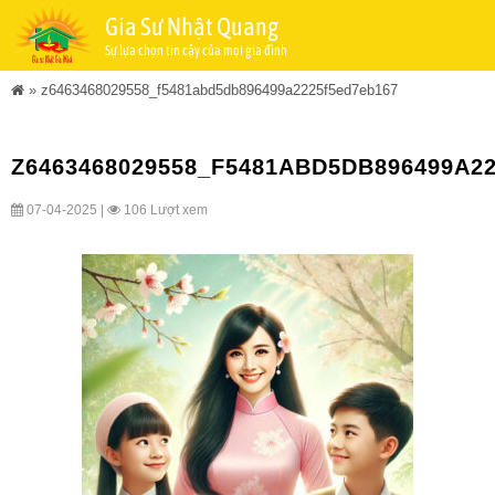
Gia Sư Nhật Quang
Sự lựa chọn tin cậy của mọi gia đình
»
z6463468029558_f5481abd5db896499a2225f5ed7eb167
Z6463468029558_F5481ABD5DB896499A2
07-04-2025 |
106 Lượt xem