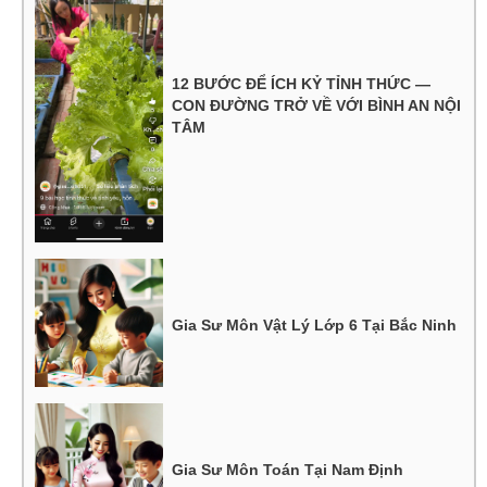
12 BƯỚC ĐỂ ÍCH KỶ TỈNH THỨC —
CON ĐƯỜNG TRỞ VỀ VỚI BÌNH AN NỘI
TÂM
Gia Sư Môn Vật Lý Lớp 6 Tại Bắc Ninh
Gia Sư Môn Toán Tại Nam Định