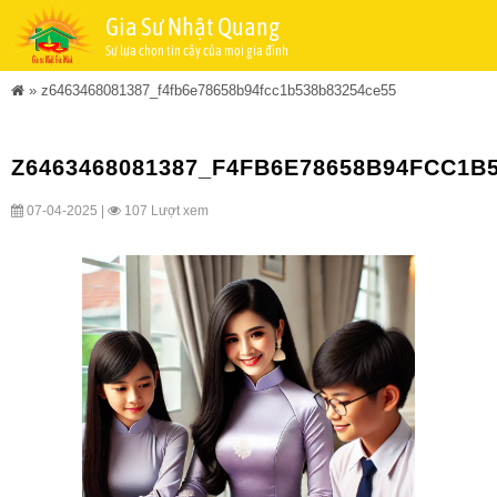
Gia Sư Nhật Quang
Sự lựa chọn tin cậy của mọi gia đình
»
z6463468081387_f4fb6e78658b94fcc1b538b83254ce55
Z6463468081387_F4FB6E78658B94FCC1B
07-04-2025 |
107 Lượt xem