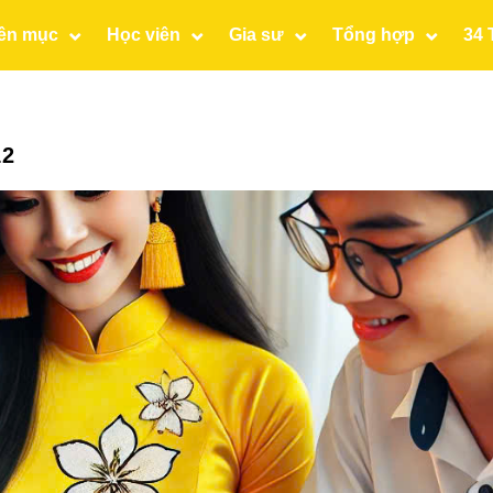
ên mục
Học viên
Gia sư
Tổng hợp
34 
12