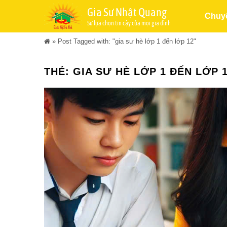
Gia Sư Nhật Quang
Chuy
Sự lựa chọn tin cậy của mọi gia đình
»
Post Tagged with: "gia sư hè lớp 1 đến lớp 12"
THẺ:
GIA SƯ HÈ LỚP 1 ĐẾN LỚP 