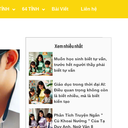
TỈNH
64 TỈNH
Bài Viết
Liên hệ
Xem nhiều nhất
Muốn học sinh biết tự vấn,
trước hết người thầy phải
biết tự vấn
Giáo dục trong thời đại AI:
Điều quan trọng không còn
là biết nhiều, mà là biết
kiến tạo
Phân Tích Truyện Ngắn ”
Củ Khoai Nướng ” Của Tạ
Duy Anh, Ngữ Văn 8