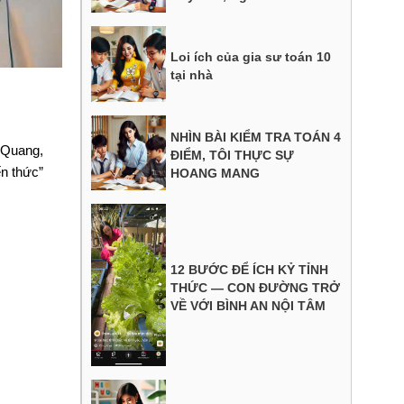
Loi ích của gia sư toán 10
tại nhà
NHÌN BÀI KIỂM TRA TOÁN 4
 Quang,
ĐIỂM, TÔI THỰC SỰ
ến thức”
HOANG MANG
12 BƯỚC ĐỂ ÍCH KỶ TỈNH
THỨC — CON ĐƯỜNG TRỞ
VỀ VỚI BÌNH AN NỘI TÂM