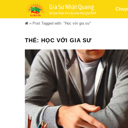
Gia Sư Nhật Quang
Chuy
Sự lựa chọn tin cậy của mọi gia đình
»
Post Tagged with: "Học với gia sư"
THẺ:
HỌC VỚI GIA SƯ