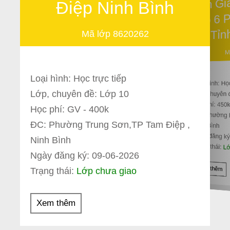
Tìm G
Điệp Ninh Bình
Lớp 6 
Tỉn
Mã lớp 8620262
M
Loại hình: Học trực tiếp
Loại hình: Họ
Lớp, chuyên đề: Lớp 10
Lớp, chuyên 
Học phí: 450
Học phí: GV - 400k
ĐC: Phường 
ĐC: Phường Trung Sơn,TP Tam Điệp ,
Ninh Bình
Ngày đăng ký
Ninh Bình
Trạng thái:
Lớ
Ngày đăng ký: 09-06-2026
Xem thêm
Trạng thái:
Lớp chưa giao
Xem thêm