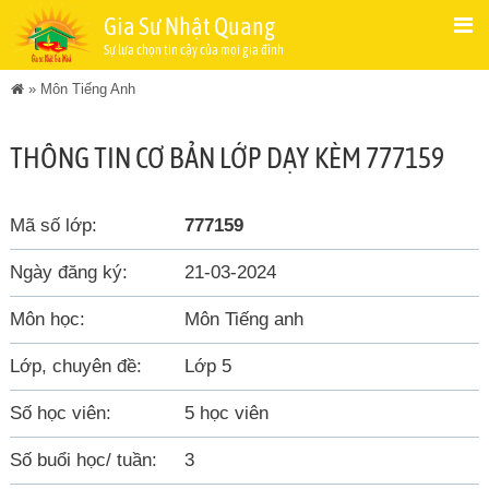
Gia Sư Nhật Quang
Sự lựa chọn tin cậy của mọi gia đình
»
Môn Tiếng Anh
THÔNG TIN CƠ BẢN LỚP DẠY KÈM 777159
Mã số lớp:
777159
Ngày đăng ký:
21-03-2024
Môn học:
Môn Tiếng anh
Lớp, chuyên đề:
Lớp 5
Số học viên:
5 học viên
Số buổi học/ tuần:
3