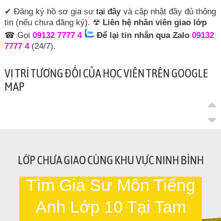
✔ Đăng ký hồ sơ gia sư
tại đây
và cập nhật đầy đủ thông
tin (nếu chưa đăng ký). ☢
Liên hệ nhân viên giao lớp
☎ Gọi
09132 7777 4
Để lại tin nhắn qua Zalo
09132
7777 4
(24/7).
VỊ TRÍ TƯƠNG ĐỐI CỦA HỌC VIÊN TRÊN GOOGLE
MAP
LỚP CHƯA GIAO CÙNG KHU VỰC NINH BÌNH
Tìm Gia Sư Môn Tiếng
Anh Lớp 10 Tại Tam