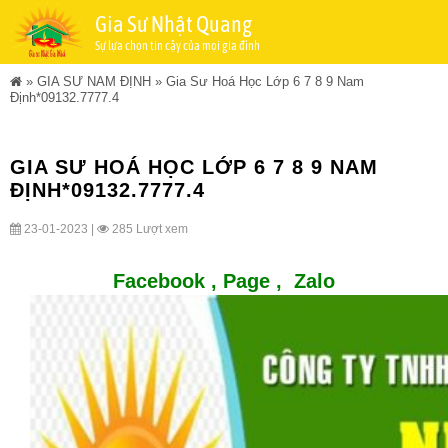
Gia Sư Nhật Quang
Sự lựa chọn tin cậy của mọi gia đình
»
GIA SƯ NAM ĐỊNH
»
Gia Sư Hoá Học Lớp 6 7 8 9 Nam
Định*09132.7777.4
GIA SƯ HOÁ HỌC LỚP 6 7 8 9 NAM
ĐỊNH*09132.7777.4
23-01-2023 |
285 Lượt xem
Facebook ,
Page
,
Zalo