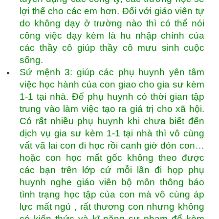
lợi thế cho các em hơn. Đối với giáo viên tự
do không dạy ở trường nào thì có thể nói
công việc dạy kèm là hu nhập chính của
các thầy cô giúp thầy cô mưu sinh cuộc
sống.
Sứ mệnh 3: giúp các phụ huynh yên tâm
việc học hành của con giao cho gia sư kèm
1-1 tại nhà. Để phụ huynh có thời gian tập
trung vào làm việc tạo ra giá trị cho xã hội.
Có rất nhiều phụ huynh khi chưa biết đến
dịch vụ gia sư kèm 1-1 tại nhà thì vô cùng
vất vã lai con đi học rồi canh giờ đón con…
hoặc con học mất gốc không theo được
các bạn trên lớp cứ mỗi lần đi họp phụ
huynh nghe giáo viên bộ môn thông báo
tình trạng học tập của con mà vô cùng áp
lực mất ngủ , rất thương con nhưng không
có kiến thức và kĩ năng sư phạm để kèm