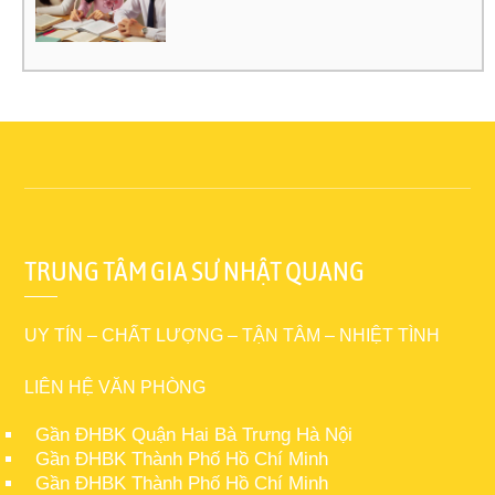
TRUNG TÂM GIA SƯ NHẬT QUANG
UY TÍN – CHẤT LƯỢNG – TẬN TÂM – NHIỆT TÌNH
LIÊN HỆ VĂN PHÒNG
Gần ĐHBK Quận Hai Bà Trưng Hà Nội
Gần ĐHBK Thành Phố Hồ Chí Minh
Gần ĐHBK Thành Phố Hồ Chí Minh