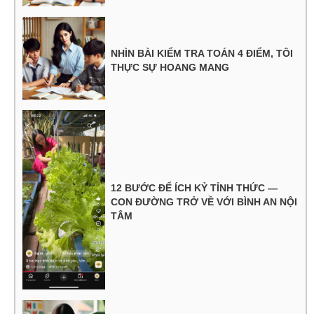
NHÌN BÀI KIỂM TRA TOÁN 4 ĐIỂM, TÔI
THỰC SỰ HOANG MANG
12 BƯỚC ĐỂ ÍCH KỶ TỈNH THỨC —
CON ĐƯỜNG TRỞ VỀ VỚI BÌNH AN NỘI
TÂM