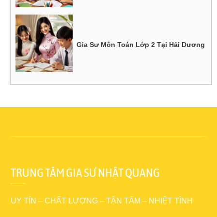
Gia Sư Môn Toán Lớp 2 Tại Hải Dương
TRUNG TÂM GIA SƯ NHẬT QUANG
UY TÍN – CHẤT LƯỢNG – TẬN TÂM – NHIỆT TÌNH