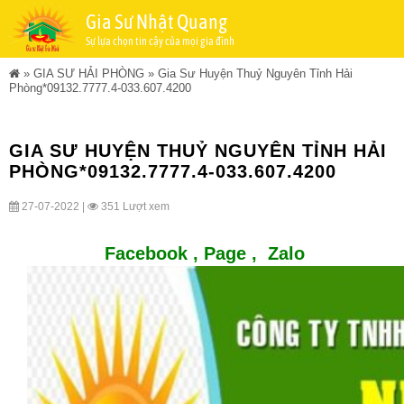
Gia Sư Nhật Quang
Sự lựa chọn tin cậy của mọi gia đình
»
GIA SƯ HẢI PHÒNG
»
Gia Sư Huyện Thuỷ Nguyên Tỉnh Hải
Phòng*09132.7777.4-033.607.4200
GIA SƯ HUYỆN THUỶ NGUYÊN TỈNH HẢI
PHÒNG*09132.7777.4-033.607.4200
27-07-2022 |
351 Lượt xem
Facebook ,
Page
,
Zalo