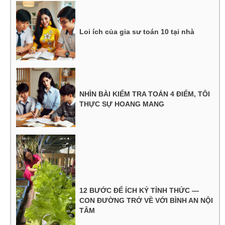
Loi ích của gia sư toán 10 tại nhà
NHÌN BÀI KIỂM TRA TOÁN 4 ĐIỂM, TÔI
THỰC SỰ HOANG MANG
12 BƯỚC ĐỂ ÍCH KỶ TỈNH THỨC —
CON ĐƯỜNG TRỞ VỀ VỚI BÌNH AN NỘI
TÂM