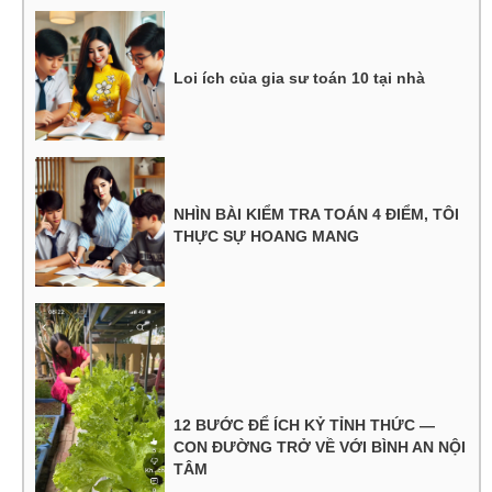
Loi ích của gia sư toán 10 tại nhà
NHÌN BÀI KIỂM TRA TOÁN 4 ĐIỂM, TÔI
THỰC SỰ HOANG MANG
12 BƯỚC ĐỂ ÍCH KỶ TỈNH THỨC —
CON ĐƯỜNG TRỞ VỀ VỚI BÌNH AN NỘI
TÂM