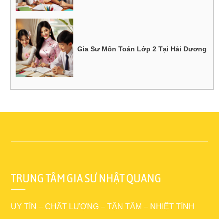
Gia Sư Môn Toán Lớp 2 Tại Hải Dương
TRUNG TÂM GIA SƯ NHẬT QUANG
UY TÍN – CHẤT LƯỢNG – TẬN TÂM – NHIỆT TÌNH