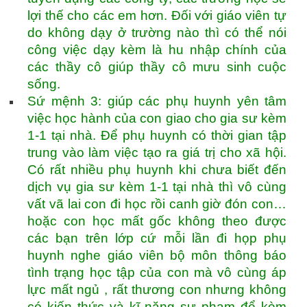
lợi thế cho các em hơn. Đối với giáo viên tự
do không dạy ở trường nào thì có thể nói
công việc dạy kèm là hu nhập chính của
các thầy cô giúp thầy cô mưu sinh cuộc
sống.
Sứ mệnh 3: giúp các phụ huynh yên tâm
việc học hành của con giao cho gia sư kèm
1-1 tại nhà. Để phụ huynh có thời gian tập
trung vào làm việc tạo ra giá trị cho xã hội.
Có rất nhiều phụ huynh khi chưa biết đến
dịch vụ gia sư kèm 1-1 tại nhà thì vô cùng
vất vã lai con đi học rồi canh giờ đón con…
hoặc con học mất gốc không theo được
các bạn trên lớp cứ mỗi lần đi họp phụ
huynh nghe giáo viên bộ môn thông báo
tình trạng học tập của con mà vô cùng áp
lực mất ngủ , rất thương con nhưng không
có kiến thức và kĩ năng sư phạm để kèm