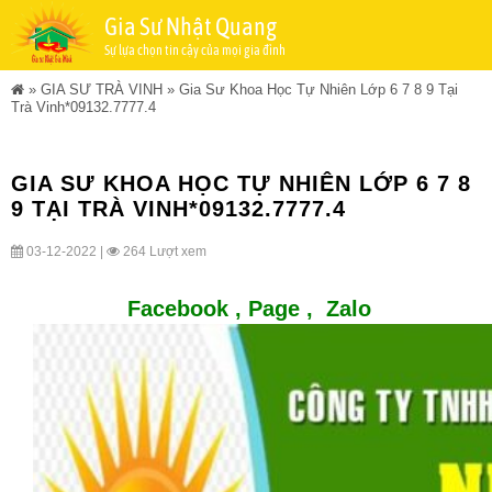
Gia Sư Nhật Quang
Sự lựa chọn tin cậy của mọi gia đình
»
GIA SƯ TRÀ VINH
»
Gia Sư Khoa Học Tự Nhiên Lớp 6 7 8 9 Tại
Trà Vinh*09132.7777.4
GIA SƯ KHOA HỌC TỰ NHIÊN LỚP 6 7 8
9 TẠI TRÀ VINH*09132.7777.4
03-12-2022 |
264 Lượt xem
Facebook ,
Page
,
Zalo