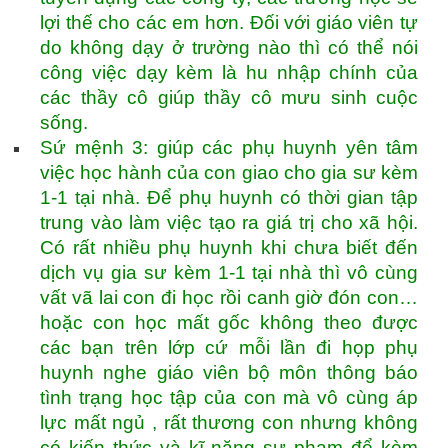
lợi thế cho các em hơn. Đối với giáo viên tự
do không dạy ở trường nào thì có thể nói
công việc dạy kèm là hu nhập chính của
các thầy cô giúp thầy cô mưu sinh cuộc
sống.
Sứ mệnh 3: giúp các phụ huynh yên tâm
việc học hành của con giao cho gia sư kèm
1-1 tại nhà. Để phụ huynh có thời gian tập
trung vào làm việc tạo ra giá trị cho xã hội.
Có rất nhiều phụ huynh khi chưa biết đến
dịch vụ gia sư kèm 1-1 tại nhà thì vô cùng
vất vã lai con đi học rồi canh giờ đón con…
hoặc con học mất gốc không theo được
các bạn trên lớp cứ mỗi lần đi họp phụ
huynh nghe giáo viên bộ môn thông báo
tình trạng học tập của con mà vô cùng áp
lực mất ngủ , rất thương con nhưng không
có kiến thức và kĩ năng sư phạm để kèm