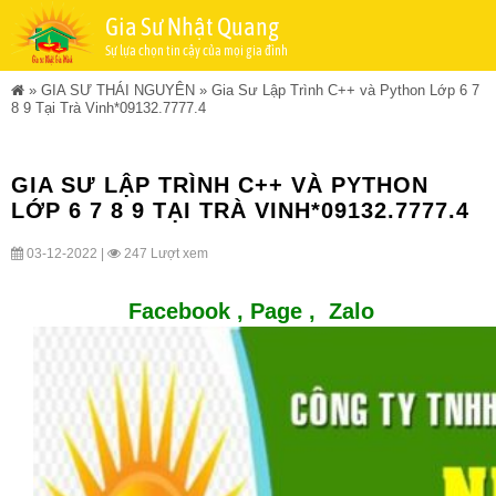
Gia Sư Nhật Quang
Sự lựa chọn tin cậy của mọi gia đình
»
GIA SƯ THÁI NGUYÊN
»
Gia Sư Lập Trình C++ và Python Lớp 6 7
8 9 Tại Trà Vinh*09132.7777.4
GIA SƯ LẬP TRÌNH C++ VÀ PYTHON
LỚP 6 7 8 9 TẠI TRÀ VINH*09132.7777.4
03-12-2022 |
247 Lượt xem
Facebook ,
Page
,
Zalo