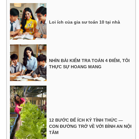
Loi ích của gia sư toán 10 tại nhà
NHÌN BÀI KIỂM TRA TOÁN 4 ĐIỂM, TÔI
THỰC SỰ HOANG MANG
12 BƯỚC ĐỂ ÍCH KỶ TỈNH THỨC —
CON ĐƯỜNG TRỞ VỀ VỚI BÌNH AN NỘI
TÂM