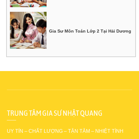
Gia Sư Môn Toán Lớp 2 Tại Hải Dương
TRUNG TÂM GIA SƯ NHẬT QUANG
UY TÍN – CHẤT LƯỢNG – TẬN TÂM – NHIỆT TÌNH