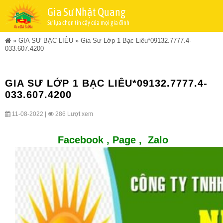
Gia Sư Nhật Quang
Sự lựa chọn tin cậy của mọi gia đình
»
GIA SƯ BẠC LIÊU
»
Gia Sư Lớp 1 Bạc Liêu*09132.7777.4-
033.607.4200
GIA SƯ LỚP 1 BẠC LIÊU*09132.7777.4-
033.607.4200
11-08-2022 |
286 Lượt xem
Facebook ,
Page
,
Zalo