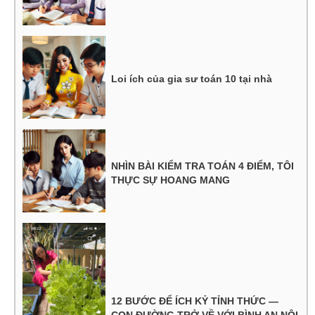
Loi ích của gia sư toán 10 tại nhà
NHÌN BÀI KIỂM TRA TOÁN 4 ĐIỂM, TÔI
THỰC SỰ HOANG MANG
12 BƯỚC ĐỂ ÍCH KỶ TỈNH THỨC —
CON ĐƯỜNG TRỞ VỀ VỚI BÌNH AN NỘI