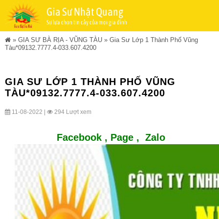
Gia Sư Nhật Quang
Sự lựa chọn tin cậy của mọi gia đình
»
GIA SƯ BÀ RỊA - VŨNG TÀU
»
Gia Sư Lớp 1 Thành Phố Vũng
Tàu*09132.7777.4-033.607.4200
GIA SƯ LỚP 1 THÀNH PHỐ VŨNG
TÀU*09132.7777.4-033.607.4200
11-08-2022 |
294 Lượt xem
Facebook ,
Page
,
Zalo