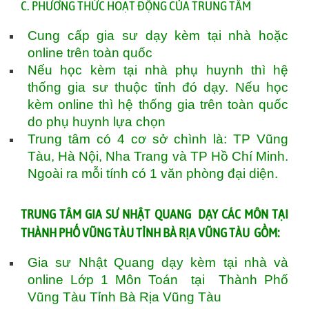
C. PHƯƠNG THỨC HOẠT ĐỘNG CỦA TRUNG TÂM
Cung cấp gia sư dạy kèm tại nhà hoặc
online trên toàn quốc
Nếu học kèm tại nhà phụ huynh thì hệ
thống gia sư thuộc tỉnh đó dạy. Nếu học
kèm online thì hệ thống gia trên toàn quốc
do phụ huynh lựa chọn
Trung tâm có 4 cơ sở chình là: TP Vũng
Tàu, Hà Nội, Nha Trang và TP Hồ Chí Minh.
Ngoài ra mỗi tính có 1 văn phòng đại diện.
TRUNG TÂM GIA SƯ NHẬT QUANG DẠY CÁC MÔN TẠI
THÀNH PHỐ VŨNG TÀU TỈNH BÀ RỊA VŨNG TÀU GỒM:
Gia sư Nhật Quang dạy kèm tại nhà và
online Lớp 1 Môn Toán tại Thành Phố
Vũng Tàu Tỉnh Bà Rịa Vũng Tàu