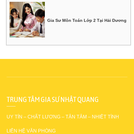
Gia Sư Môn Toán Lớp 2 Tại Hải Dương
TRUNG TÂM GIA SƯ NHẬT QUANG
UY TÍN – CHẤT LƯỢNG – TẬN TÂM – NHIỆT TÌNH
LIÊN HỆ VĂN PHÒNG