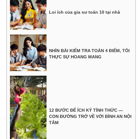
Loi ích của gia sư toán 10 tại nhà
NHÌN BÀI KIỂM TRA TOÁN 4 ĐIỂM, TÔI
THỰC SỰ HOANG MANG
12 BƯỚC ĐỂ ÍCH KỶ TỈNH THỨC —
CON ĐƯỜNG TRỞ VỀ VỚI BÌNH AN NỘI
TÂM