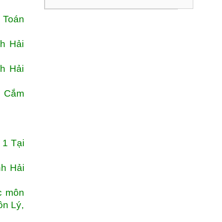
, Toán
h Hải
h Hải
c Cắm
 1 Tại
nh Hải
ốc môn
ôn Lý,