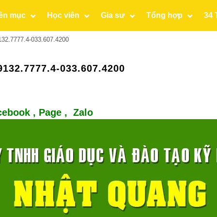
ên mục
Học viên
Gia sư
Tổng hợp
34 
132.7777.4-033.607.4200
132.7777.4-033.607.4200
cebook ,
Page
,
Zalo