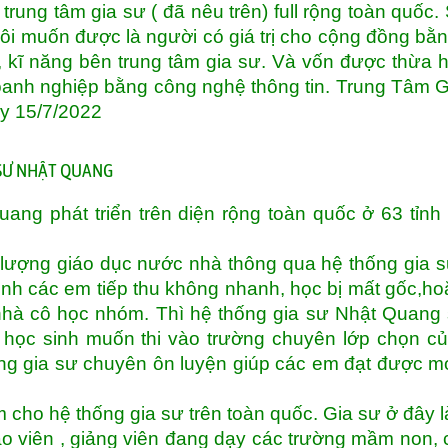
 trung tâm gia sư ( đã nêu trên) full rộng toàn quốc.
Tôi muốn được là người có giá trị cho cộng đồng bằ
 kĩ năng bên trung tâm gia sư. Và vốn được thừa
 doanh nghiệp bằng công nghệ thông tin. Trung Tâm 
ày 15/7/2022
 SƯ NHẬT QUANG
ng phát triển trên diện rộng toàn quốc ở 63 tỉnh
lượng giáo dục nước nhà thông qua hệ thống gia 
inh các em tiếp thu không nhanh, học bị mất gốc,ho
hà cô học nhóm. Thì hệ thống gia sư Nhật Quang
 học sinh muốn thi vào trường chuyên lớp chọn củ
ống gia sư chuyên ôn luyện giúp các em đạt được 
 cho hệ thống gia sư trên toàn quốc. Gia sư ở đây l
áo viên , giảng viên đang dạy các trường mầm non, 