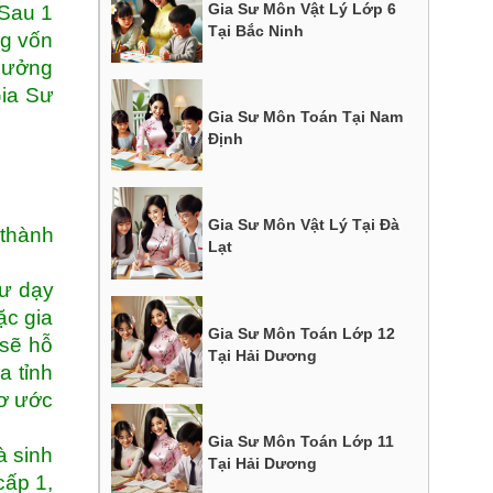
Gia Sư Môn Vật Lý Lớp 6
 Sau 1
Tại Bắc Ninh
ng vốn
 hưởng
Gia Sư
Gia Sư Môn Toán Tại Nam
Định
Gia Sư Môn Vật Lý Tại Đà
 thành
Lạt
sư dạy
ặc gia
Gia Sư Môn Toán Lớp 12
 sẽ hỗ
Tại Hải Dương
a tỉnh
mơ ước
Gia Sư Môn Toán Lớp 11
à sinh
Tại Hải Dương
cấp 1,