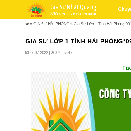
Gia Sư Nhật Quang
Chuy
Sự lựa chọn tin cậy của mọi gia đình
»
GIA SƯ HẢI PHÒNG
»
Gia Sư Lớp 1 Tỉnh Hải Phòng*09
GIA SƯ LỚP 1 TỈNH HẢI PHÒNG*09
27-07-2022 |
370 Lượt xem
Fa