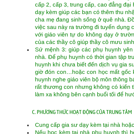
cấp 2, cấp 3, trung cấp, cao đẳng đại 
dạy kèm giúp các bạn có thêm thu nhậ
cha mẹ đang sinh sống ở quê nhà. Đồn
việc sau này ra trường đi tuyển dụng c
với giáo viên tự do không dạy ở trườ
của các thầy cô giúp thầy cô mưu sin
Sứ mệnh 3: giúp các phụ huynh yên 
nhà. Để phụ huynh có thời gian tập tru
huynh khi chưa biết đến dịch vụ gia sư
giờ đón con…hoặc con học mất gốc k
huynh nghe giáo viên bộ môn thông bá
rất thương con nhưng không có kiến 
làm xa không bên cạnh buổi tối để h
C. PHƯƠNG THỨC HOẠT ĐỘNG CỦA TRUNG TÂM
Cung cấp gia sư dạy kèm tại nhà hoặc
Nếu học kèm tại nhà phụ huynh thì hệ