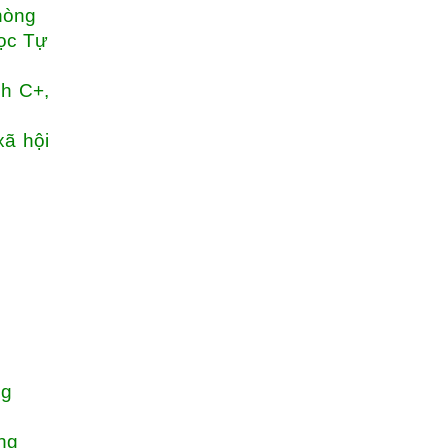
hòng
ọc Tự
nh C+,
xã hội
g
ng
òng