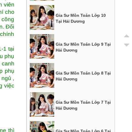
h viên
hí cho
Gia Sư Môn Toán Lớp 10
i công
Tại Hải Dương
n. Đối
 chính
Gia Sư Môn Toán Lớp 9 Tại
-1 tại
Hải Dương
ều phụ
i canh
ọp phụ
Gia Sư Môn Toán Lớp 8 Tại
 ngủ ,
Hải Dương
g việc
Gia Sư Môn Toán Lớp 7 Tại
Hải Dương
ne thì
Gia Sư Môn Toán Lớp 6 Tại