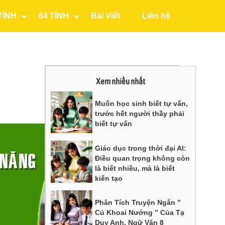
TỈNH
64 TỈNH
Bài Viết
Liên hệ
Xem nhiều nhất
Muốn học sinh biết tự vấn,
trước hết người thầy phải
biết tự vấn
Giáo dục trong thời đại AI:
Điều quan trọng không còn
là biết nhiều, mà là biết
kiến tạo
Phân Tích Truyện Ngắn ”
Củ Khoai Nướng ” Của Tạ
Duy Anh, Ngữ Văn 8