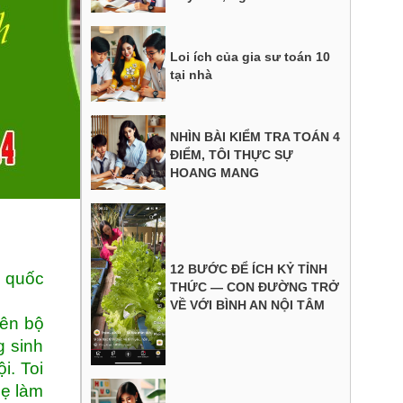
Loi ích của gia sư toán 10
tại nhà
NHÌN BÀI KIỂM TRA TOÁN 4
ĐIỂM, TÔI THỰC SỰ
HOANG MANG
12 BƯỚC ĐỂ ÍCH KỶ TỈNH
n quốc
THỨC — CON ĐƯỜNG TRỞ
VỀ VỚI BÌNH AN NỘI TÂM
iên bộ
g sinh
i. Toi
mẹ làm