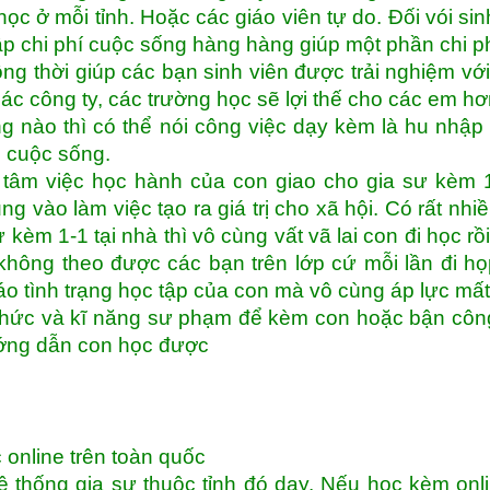
học ở mỗi tỉnh. Hoặc các giáo viên tự do. Đối vói sin
p chi phí cuộc sống hàng hàng giúp một phần chi p
g thời giúp các bạn sinh viên được trải nghiệm vớ
ác công ty, các trường học sẽ lợi thế cho các em hơ
ng nào thì có thể nói công việc dạy kèm là hu nhập
h cuộc sống.
tâm việc học hành của con giao cho gia sư kèm 1
ng vào làm việc tạo ra giá trị cho xã hội. Có rất nhi
 kèm 1-1 tại nhà thì vô cùng vất vã lai con đi học rồ
hông theo được các bạn trên lớp cứ mỗi lần đi h
o tình trạng học tập của con mà vô cùng áp lực mất
thức và kĩ năng sư phạm để kèm con hoặc bận côn
ướng dẫn con học được
 online trên toàn quốc
 thống gia sư thuộc tỉnh đó dạy. Nếu học kèm onli