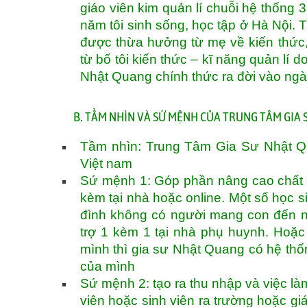
giáo viên kim quản lí chuỗi hệ thống 3
năm tôi sinh sống, học tập ở Hà Nội. 
được thừa hưởng từ mẹ về kiến thức,
từ bố tôi kiến thức – kĩ năng quản lí
Nhật Quang chính thức ra đời vào ng
B. TẦM NHÌN VÀ SỨ MỆNH CỦA TRUNG TÂM GIA
Tầm nhìn: Trung Tâm Gia Sư Nhật Qua
Việt nam
Sứ mệnh 1: Góp phần nâng cao chất 
kèm tại nhà hoặc online. Một số học s
đình không có người mang con đến n
trợ 1 kèm 1 tại nhà phụ huynh. Hoặc
mình thì gia sư Nhật Quang có hệ th
của mình
Sứ mệnh 2: tạo ra thu nhập và việc làm
viên hoặc sinh viên ra trường hoặc gi