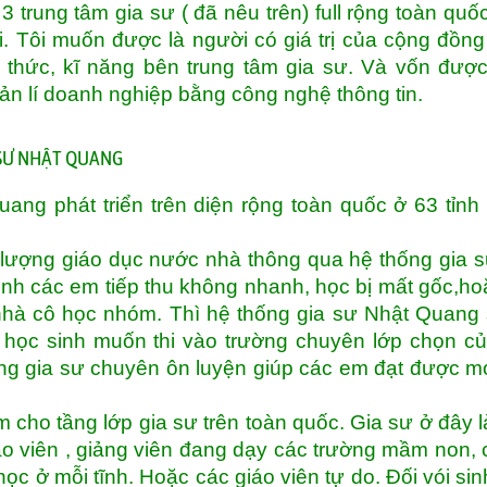
 trung tâm gia sư ( đã nêu trên) full rộng toàn quố
i. Tôi muốn được là người có giá trị của cộng đồn
thức, kĩ năng bên trung tâm gia sư. Và vốn đượ
uản lí doanh nghiệp bằng công nghệ thông tin.
 SƯ NHẬT QUANG
ng phát triển trên diện rộng toàn quốc ở 63 tỉnh
lượng giáo dục nước nhà thông qua hệ thống gia 
inh các em tiếp thu không nhanh, học bị mất gốc,ho
hà cô học nhóm. Thì hệ thống gia sư Nhật Quang
 học sinh muốn thi vào trường chuyên lớp chọn củ
ống gia sư chuyên ôn luyện giúp các em đạt được 
 cho tầng lớp gia sư trên toàn quốc. Gia sư ở đây l
áo viên , giảng viên đang dạy các trường mầm non, 
học ở mỗi tĩnh. Hoặc các giáo viên tự do. Đối vói sin