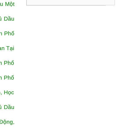
ầu Một
ủ Dầu
nh Phố
an Tại
h Phố
h Phố
m, Học
hủ Dầu
 Động,