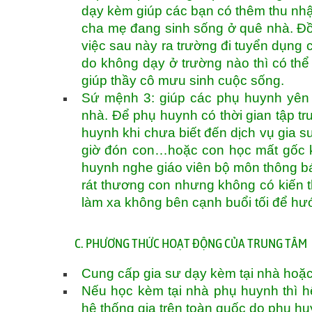
dạy kèm giúp các bạn có thêm thu nhậ
cha mẹ đang sinh sống ở quê nhà. Đồn
việc sau này ra trường đi tuyển dụng c
do không dạy ở trường nào thì có thể
giúp thầy cô mưu sinh cuộc sống.
Sứ mệnh 3: giúp các phụ huynh yên 
nhà. Để phụ huynh có thời gian tập tru
huynh khi chưa biết đến dịch vụ gia sư
giờ đón con…hoặc con học mất gốc k
huynh nghe giáo viên bộ môn thông bá
rát thương con nhưng không có kiến 
làm xa không bên cạnh buổi tối để h
C. PHƯƠNG THỨC HOẠT ĐỘNG CỦA TRUNG TÂM
Cung cấp gia sư dạy kèm tại nhà hoặc
Nếu học kèm tại nhà phụ huynh thì hệ
hệ thống gia trên toàn quốc do phụ h