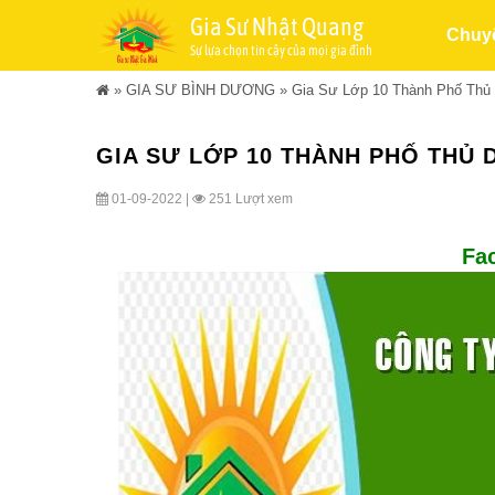
Gia Sư Nhật Quang
Chuy
Sự lựa chọn tin cậy của mọi gia đình
»
GIA SƯ BÌNH DƯƠNG
»
Gia Sư Lớp 10 Thành Phố Thủ 
GIA SƯ LỚP 10 THÀNH PHỐ THỦ D
01-09-2022 |
251 Lượt xem
Fa