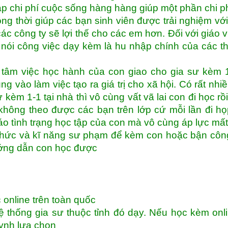
p chi phí cuộc sống hàng hàng giúp một phần chi p
g thời giúp các bạn sinh viên được trải nghiệm vớ
ác công ty sẽ lợi thế cho các em hơn. Đối với giáo v
 nói công việc dạy kèm là hu nhập chính của các t
tâm việc học hành của con giao cho gia sư kèm 1
ng vào làm việc tạo ra giá trị cho xã hội. Có rất nhi
 kèm 1-1 tại nhà thì vô cùng vất vã lai con đi học rồ
hông theo được các bạn trên lớp cứ mỗi lần đi h
o tình trạng học tập của con mà vô cùng áp lực mất
thức và kĩ năng sư phạm để kèm con hoặc bận côn
ướng dẫn con học được
 online trên toàn quốc
 thống gia sư thuộc tỉnh đó dạy. Nếu học kèm onli
uynh lựa chọn