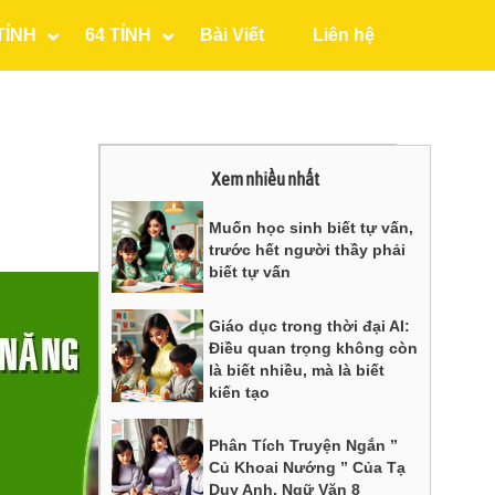
TỈNH
64 TỈNH
Bài Viết
Liên hệ
Xem nhiều nhất
Muốn học sinh biết tự vấn,
trước hết người thầy phải
biết tự vấn
Giáo dục trong thời đại AI:
Điều quan trọng không còn
là biết nhiều, mà là biết
kiến tạo
Phân Tích Truyện Ngắn ”
Củ Khoai Nướng ” Của Tạ
Duy Anh, Ngữ Văn 8