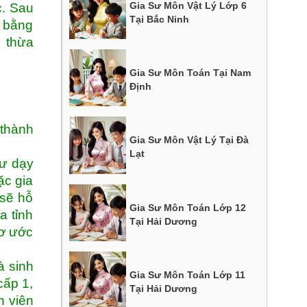
Gia Sư Môn Vật Lý Lớp 6
c. Sau
Tại Bắc Ninh
g bằng
c thừa
Gia Sư Môn Toán Tại Nam
Định
 thành
Gia Sư Môn Vật Lý Tại Đà
Lạt
sư dạy
ặc gia
 sẽ hỗ
Gia Sư Môn Toán Lớp 12
a tỉnh
Tại Hải Dương
mơ ước
à sinh
Gia Sư Môn Toán Lớp 11
cấp 1,
Tại Hải Dương
h viên