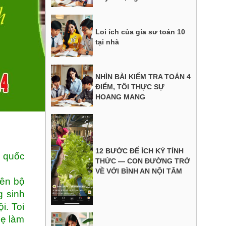
Loi ích của gia sư toán 10
tại nhà
NHÌN BÀI KIỂM TRA TOÁN 4
ĐIỂM, TÔI THỰC SỰ
HOANG MANG
12 BƯỚC ĐỂ ÍCH KỶ TỈNH
n quốc
THỨC — CON ĐƯỜNG TRỞ
VỀ VỚI BÌNH AN NỘI TÂM
iên bộ
g sinh
i. Toi
mẹ làm