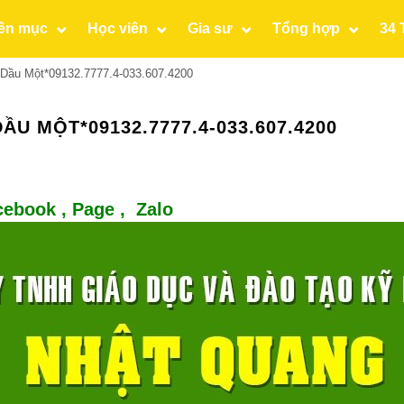
ên mục
Học viên
Gia sư
Tổng hợp
34 
Dầu Một*09132.7777.4-033.607.4200
ẦU MỘT*09132.7777.4-033.607.4200
cebook ,
Page
,
Zalo