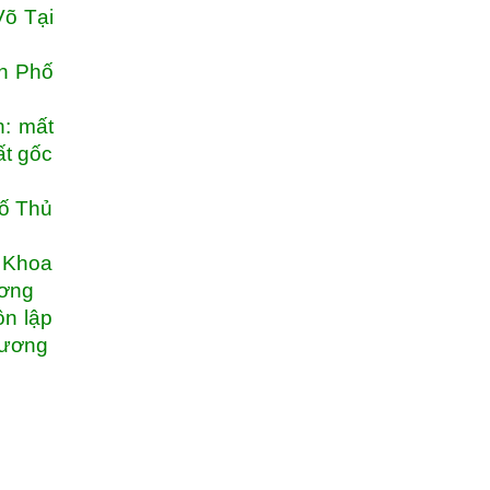
Võ Tại
nh Phố
n: mất
ất gốc
hố Thủ
 Khoa
ương
ôn lập
Dương