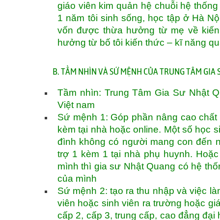
giáo viên kim quản hệ chuỗi hệ thống 3
1 năm tôi sinh sống, học tập ở Hà Nộ
vốn được thừa hưởng từ mẹ về kiến 
hưởng từ bố tôi kiến thức – kĩ năng q
B. TẦM NHÌN VÀ SỨ MỆNH CỦA TRUNG TÂM GIA
Tầm nhìn: Trung Tâm Gia Sư Nhật Qua
Việt nam
Sứ mệnh 1: Góp phần nâng cao chất 
kèm tại nhà hoặc online. Một số học s
đình không có người mang con đến n
trợ 1 kèm 1 tại nhà phụ huynh. Hoặc
mình thì gia sư Nhật Quang có hệ th
của mình
Sứ mệnh 2: tạo ra thu nhập và việc làm
viên hoặc sinh viên ra trường hoặc gi
cấp 2, cấp 3, trung cấp, cao đẳng đại 