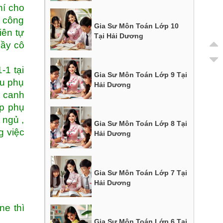
hí cho
i công
Gia Sư Môn Toán Lớp 10
iên tự
Tại Hải Dương
hầy cô
-1 tại
Gia Sư Môn Toán Lớp 9 Tại
ều phụ
Hải Dương
i canh
ọp phụ
 ngủ ,
Gia Sư Môn Toán Lớp 8 Tại
g việc
Hải Dương
Gia Sư Môn Toán Lớp 7 Tại
Hải Dương
ne thì
Gia Sư Môn Toán Lớp 6 Tại