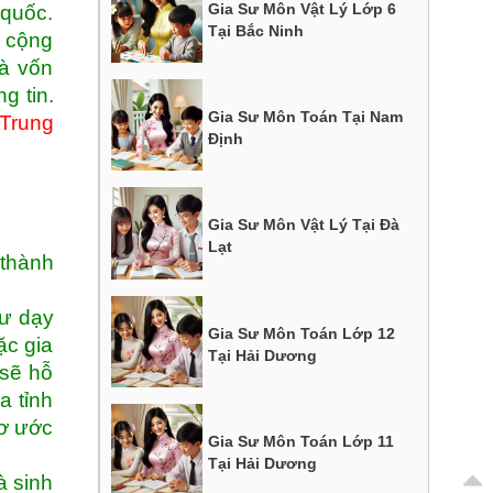
Gia Sư Môn Vật Lý Lớp 6
 quốc.
Tại Bắc Ninh
o cộng
Và vốn
g tin.
Gia Sư Môn Toán Tại Nam
Trung
Định
Gia Sư Môn Vật Lý Tại Đà
Lạt
 thành
sư dạy
Gia Sư Môn Toán Lớp 12
ặc gia
Tại Hải Dương
 sẽ hỗ
a tỉnh
mơ ước
Gia Sư Môn Toán Lớp 11
Tại Hải Dương
à sinh