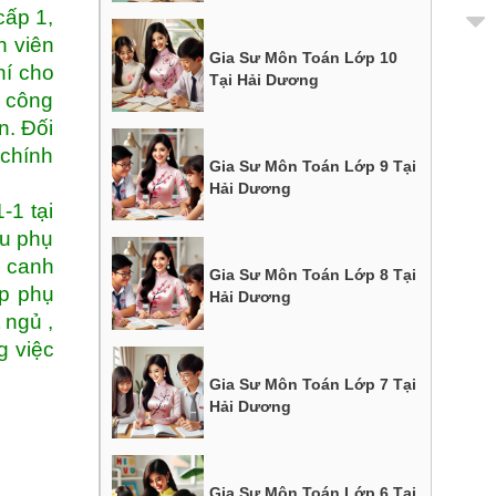
cấp 1,
h viên
Gia Sư Môn Toán Lớp 10
hí cho
Tại Hải Dương
i công
n. Đối
 chính
Gia Sư Môn Toán Lớp 9 Tại
Hải Dương
-1 tại
ều phụ
i canh
Gia Sư Môn Toán Lớp 8 Tại
ọp phụ
Hải Dương
 ngủ ,
g việc
Gia Sư Môn Toán Lớp 7 Tại
Hải Dương
Gia Sư Môn Toán Lớp 6 Tại