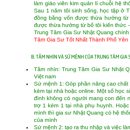
làm giáo viên kim quản lí chuỗi hệ thố
Sau 1 năm tôi sinh sống, học tập ở T
đồng bằng vốn được thừa hưởng từ m
được thừa hưởng từ bố tôi kiến thức 
Trung Tâm Gia Sư Nhật Quang chính 
Tâm Gia Sư Tốt Nhất Thành Phố Yên 
B. TẦM NHÌN VÀ SỨ MỆNH CỦA TRUNG TÂM GIA
Tầm nhìn: Trung Tâm Gia Sư Nhật Qua
Việt nam
Sứ mệnh 1: Góp phần nâng cao chất 
kèm tại nhà hoặc online. Một số học s
đình không có người mang con đến n
trợ 1 kèm 1 tại nhà phụ huynh. Hoặc
mình thì gia sư Nhật Quang có hệ th
của mình
Sứ mệnh 2: tạo ra thu nhập và việc làm