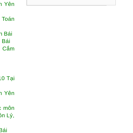
h Yên
, Toán
n Bái
n Bái
c Cắm
10 Tại
nh Yên
ốc môn
ôn Lý,
Bái