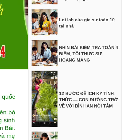
Loi ích của gia sư toán 10
tại nhà
NHÌN BÀI KIỂM TRA TOÁN 4
ĐIỂM, TÔI THỰC SỰ
HOANG MANG
12 BƯỚC ĐỂ ÍCH KỶ TỈNH
n quốc
THỨC — CON ĐƯỜNG TRỞ
VỀ VỚI BÌNH AN NỘI TÂM
iên bộ
g sinh
n Bái.
 và mẹ