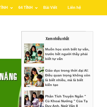
TỈNH
64 TỈNH
Bài Viết
Liên hệ
Xem nhiều nhất
Muốn học sinh biết tự vấn,
trước hết người thầy phải
biết tự vấn
Giáo dục trong thời đại AI:
Điều quan trọng không còn
là biết nhiều, mà là biết
kiến tạo
Phân Tích Truyện Ngắn ”
Củ Khoai Nướng ” Của Tạ
Duy Anh, Ngữ Văn 8