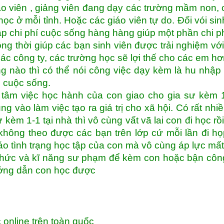
áo viên , giảng viên đang dạy các trường mầm non, 
học ở mỗi tỉnh. Hoặc các giáo viên tự do. Đối vói sin
p chi phí cuộc sống hàng hàng giúp một phần chi p
g thời giúp các bạn sinh viên được trải nghiệm vớ
ác công ty, các trường học sẽ lợi thế cho các em hơ
ng nào thì có thể nói công việc dạy kèm là hu nhập
h cuộc sống.
tâm việc học hành của con giao cho gia sư kèm 1
ng vào làm việc tạo ra giá trị cho xã hội. Có rất nhi
 kèm 1-1 tại nhà thì vô cùng vất vã lai con đi học rồ
hông theo được các bạn trên lớp cứ mỗi lần đi h
o tình trạng học tập của con mà vô cùng áp lực mất
thức và kĩ năng sư phạm để kèm con hoặc bận côn
ướng dẫn con học được
 online trên toàn quốc