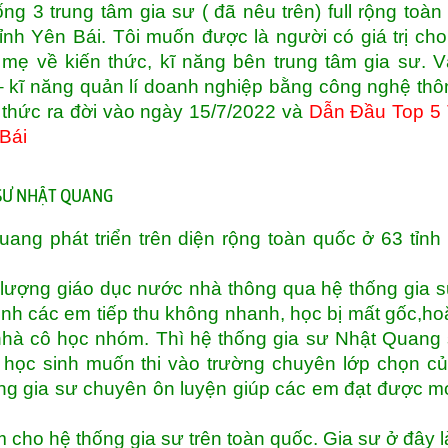
ng 3 trung tâm gia sư ( đã nêu trên) full rộng toàn
ỉnh Yên Bái. Tôi muốn được là người có giá trị ch
ẹ về kiến thức, kĩ năng bên trung tâm gia sư. 
– kĩ năng quản lí doanh nghiệp bằng công nghệ thôn
thức ra đời vào ngày 15/7/2022 và
Dẫn Đầu Top 5 
Bái
 SƯ NHẬT QUANG
ng phát triển trên diện rộng toàn quốc ở 63 tỉnh
lượng giáo dục nước nhà thông qua hệ thống gia 
inh các em tiếp thu không nhanh, học bị mất gốc,ho
hà cô học nhóm. Thì hệ thống gia sư Nhật Quang
 học sinh muốn thi vào trường chuyên lớp chọn củ
ống gia sư chuyên ôn luyện giúp các em đạt được 
 cho hệ thống gia sư trên toàn quốc. Gia sư ở đây l