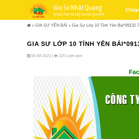
Gia Sư Nhật Quang
Chuy
Sự lựa chọn tin cậy của mọi gia đình
»
GIA SƯ YÊN BÁI
»
Gia Sư Lớp 10 Tỉnh Yên Bái*09132.
GIA SƯ LỚP 10 TỈNH YÊN BÁI*0913
05-08-2022 |
225 Lượt xem
Fac