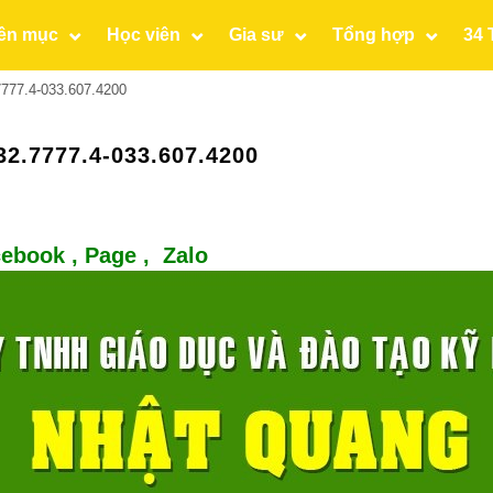
ên mục
Học viên
Gia sư
Tổng hợp
34 
7777.4-033.607.4200
2.7777.4-033.607.4200
ebook ,
Page
,
Zalo