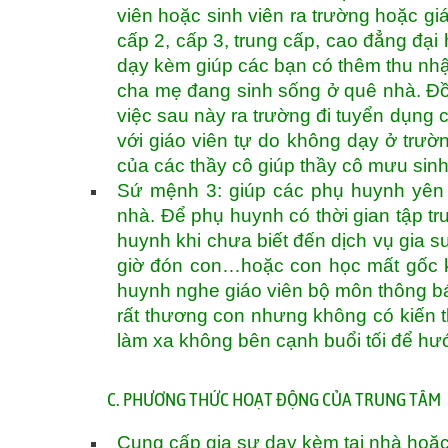
viên hoặc sinh viên ra trường hoặc gi
cấp 2, cấp 3, trung cấp, cao đẳng đại 
dạy kèm giúp các bạn có thêm thu nhậ
cha mẹ đang sinh sống ở quê nhà. Đồn
việc sau này ra trường đi tuyển dụng c
với giáo viên tự do không dạy ở trườ
của các thầy cô giúp thầy cô mưu sin
Sứ mệnh 3: giúp các phụ huynh yên 
nhà. Để phụ huynh có thời gian tập tru
huynh khi chưa biết đến dịch vụ gia sư
giờ đón con…hoặc con học mất gốc k
huynh nghe giáo viên bộ môn thông bá
rất thương con nhưng không có kiến 
làm xa không bên cạnh buổi tối để h
C. PHƯƠNG THỨC HOẠT ĐỘNG CỦA TRUNG TÂM
Cung cấp gia sư dạy kèm tại nhà hoặc