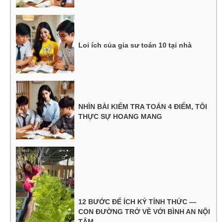
Loi ích của gia sư toán 10 tại nhà
NHÌN BÀI KIỂM TRA TOÁN 4 ĐIỂM, TÔI
THỰC SỰ HOANG MANG
12 BƯỚC ĐỂ ÍCH KỶ TỈNH THỨC —
CON ĐƯỜNG TRỞ VỀ VỚI BÌNH AN NỘI
TÂM