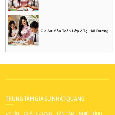
Gia Sư Môn Toán Lớp 2 Tại Hải Dương
TRUNG TÂM GIA SƯ NHẬT QUANG
UY TÍN – CHẤT LƯỢNG – TẬN TÂM – NHIỆT TÌNH