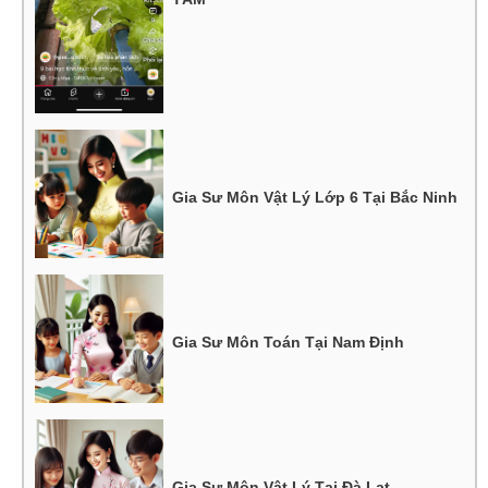
Gia Sư Môn Vật Lý Lớp 6 Tại Bắc Ninh
Gia Sư Môn Toán Tại Nam Định
Gia Sư Môn Vật Lý Tại Đà Lạt