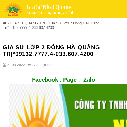
Gia Sư Nhật Quang
Sự lựa chọn tin cậy của mọi gia đình
»
GIA SƯ QUẢNG TRỊ
»
Gia Sư Lớp 2 Đông Hà-Quảng
Trị*09132.7777.4-033.607.4200
GIA SƯ LỚP 2 ĐÔNG HÀ-QUẢNG
TRỊ*09132.7777.4-033.607.4200
23-08-2022 |
270 Lượt xem
Facebook ,
Page
,
Zalo