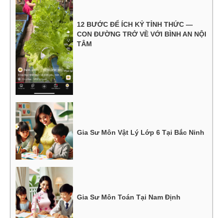
12 BƯỚC ĐỂ ÍCH KỶ TỈNH THỨC —
CON ĐƯỜNG TRỞ VỀ VỚI BÌNH AN NỘI
TÂM
Gia Sư Môn Vật Lý Lớp 6 Tại Bắc Ninh
Gia Sư Môn Toán Tại Nam Định