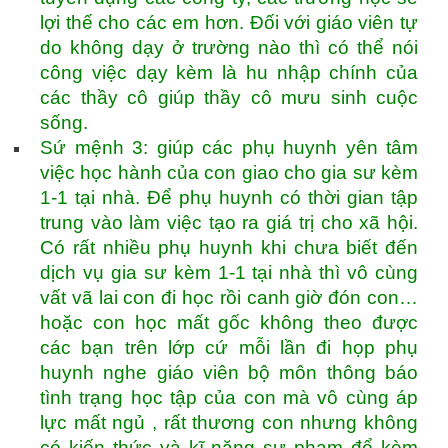
lợi thế cho các em hơn. Đối với giáo viên tự
do không dạy ở trường nào thì có thể nói
công việc dạy kèm là hu nhập chính của
các thầy cô giúp thầy cô mưu sinh cuộc
sống.
Sứ mệnh 3: giúp các phụ huynh yên tâm
việc học hành của con giao cho gia sư kèm
1-1 tại nhà. Để phụ huynh có thời gian tập
trung vào làm việc tạo ra giá trị cho xã hội.
Có rất nhiều phụ huynh khi chưa biết đến
dịch vụ gia sư kèm 1-1 tại nhà thì vô cùng
vất vã lai con đi học rồi canh giờ đón con…
hoặc con học mất gốc không theo được
các bạn trên lớp cứ mỗi lần đi họp phụ
huynh nghe giáo viên bộ môn thông báo
tình trạng học tập của con mà vô cùng áp
lực mất ngủ , rất thương con nhưng không
có kiến thức và kĩ năng sư phạm để kèm