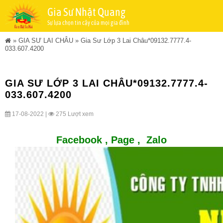
Gia Sư Nhật Quang
Sự lựa chọn tin cậy của mọi gia đình
»
GIA SƯ LAI CHÂU
»
Gia Sư Lớp 3 Lai Châu*09132.7777.4-
033.607.4200
GIA SƯ LỚP 3 LAI CHÂU*09132.7777.4-
033.607.4200
17-08-2022 |
275 Lượt xem
Facebook ,
Page
,
Zalo