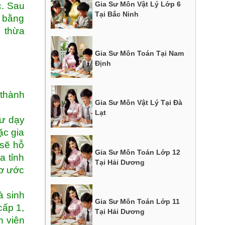
Gia Sư Môn Vật Lý Lớp 6
c. Sau
Tại Bắc Ninh
g bằng
c thừa
Gia Sư Môn Toán Tại Nam
Định
 thành
Gia Sư Môn Vật Lý Tại Đà
Lạt
sư dạy
ặc gia
 sẽ hỗ
Gia Sư Môn Toán Lớp 12
a tỉnh
Tại Hải Dương
mơ ước
à sinh
Gia Sư Môn Toán Lớp 11
cấp 1,
Tại Hải Dương
h viên