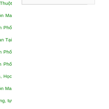
 Thuột
ôn Ma
h Phố
an Tại
h Phố
h Phố
, Học
uôn Ma
ng, tự