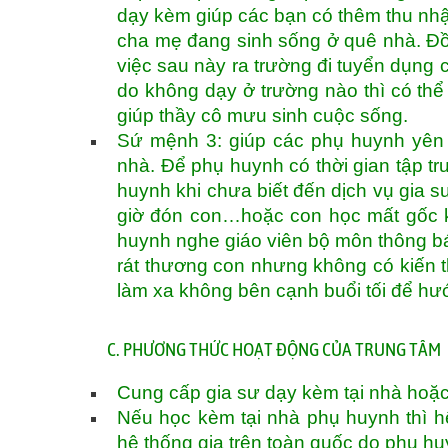
dạy kèm giúp các bạn có thêm thu nhậ
cha mẹ đang sinh sống ở quê nhà. Đồn
việc sau này ra trường đi tuyển dụng c
do không dạy ở trường nào thì có thể
giúp thầy cô mưu sinh cuộc sống.
Sứ mệnh 3: giúp các phụ huynh yên 
nhà. Để phụ huynh có thời gian tập tru
huynh khi chưa biết đến dịch vụ gia sư
giờ đón con…hoặc con học mất gốc k
huynh nghe giáo viên bộ môn thông bá
rát thương con nhưng không có kiến 
làm xa không bên cạnh buổi tối để h
C. PHƯƠNG THỨC HOẠT ĐỘNG CỦA TRUNG TÂM
Cung cấp gia sư dạy kèm tại nhà hoặc
Nếu học kèm tại nhà phụ huynh thì hệ
hệ thống gia trên toàn quốc do phụ h