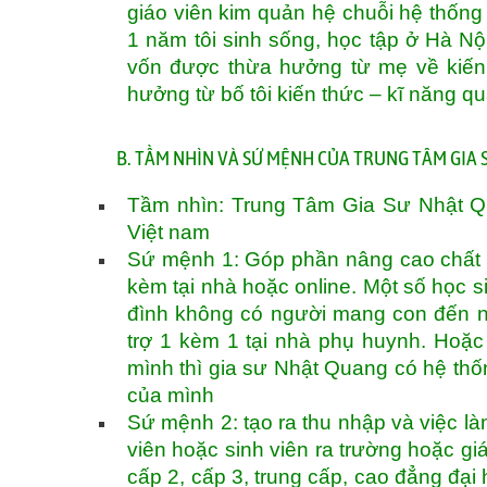
giáo viên kim quản hệ chuỗi hệ thống 3
1 năm tôi sinh sống, học tập ở Hà Nộ
vốn được thừa hưởng từ mẹ về kiến 
hưởng từ bố tôi kiến thức – kĩ năng q
B. TẦM NHÌN VÀ SỨ MỆNH CỦA TRUNG TÂM GIA
Tầm nhìn: Trung Tâm Gia Sư Nhật Qua
Việt nam
Sứ mệnh 1: Góp phần nâng cao chất 
kèm tại nhà hoặc online. Một số học s
đình không có người mang con đến n
trợ 1 kèm 1 tại nhà phụ huynh. Hoặc
mình thì gia sư Nhật Quang có hệ th
của mình
Sứ mệnh 2: tạo ra thu nhập và việc làm
viên hoặc sinh viên ra trường hoặc gi
cấp 2, cấp 3, trung cấp, cao đẳng đại 