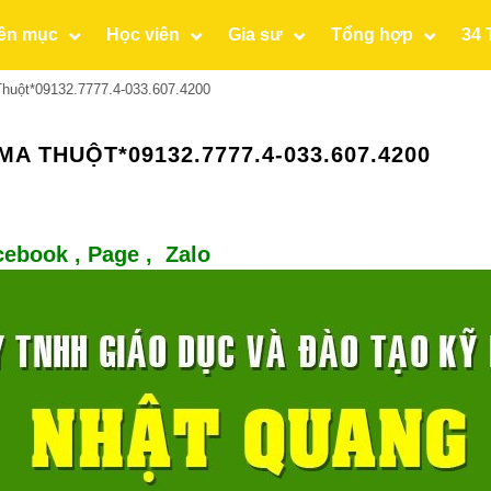
ên mục
Học viên
Gia sư
Tổng hợp
34 
huột*09132.7777.4-033.607.4200
A THUỘT*09132.7777.4-033.607.4200
cebook ,
Page
,
Zalo