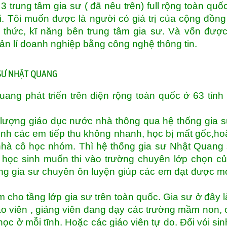
 trung tâm gia sư ( đã nêu trên) full rộng toàn quố
i. Tôi muốn được là người có giá trị của cộng đồn
thức, kĩ năng bên trung tâm gia sư. Và vốn đượ
uản lí doanh nghiệp bằng công nghệ thông tin.
 SƯ NHẬT QUANG
ng phát triển trên diện rộng toàn quốc ở 63 tỉnh
lượng giáo dục nước nhà thông qua hệ thống gia 
inh các em tiếp thu không nhanh, học bị mất gốc,ho
hà cô học nhóm. Thì hệ thống gia sư Nhật Quang
 học sinh muốn thi vào trường chuyên lớp chọn củ
ống gia sư chuyên ôn luyện giúp các em đạt được 
 cho tầng lớp gia sư trên toàn quốc. Gia sư ở đây l
áo viên , giảng viên đang dạy các trường mầm non, 
học ở mỗi tĩnh. Hoặc các giáo viên tự do. Đối vói sin