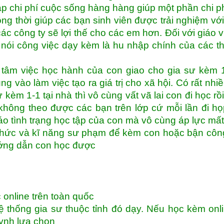
p chi phí cuộc sống hàng hàng giúp một phần chi p
g thời giúp các bạn sinh viên được trải nghiệm vớ
ác công ty sẽ lợi thế cho các em hơn. Đối với giáo v
 nói công việc dạy kèm là hu nhập chính của các t
tâm việc học hành của con giao cho gia sư kèm 1
ng vào làm việc tạo ra giá trị cho xã hội. Có rất nhi
 kèm 1-1 tại nhà thì vô cùng vất vã lai con đi học rồ
hông theo được các bạn trên lớp cứ mỗi lần đi h
o tình trạng học tập của con mà vô cùng áp lực mất
thức và kĩ năng sư phạm để kèm con hoặc bận côn
ướng dẫn con học được
 online trên toàn quốc
 thống gia sư thuộc tỉnh đó dạy. Nếu học kèm onli
uynh lựa chọn