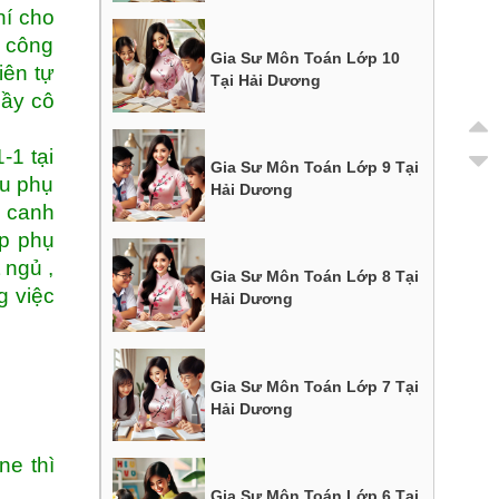
hí cho
i công
Gia Sư Môn Toán Lớp 10
iên tự
Tại Hải Dương
hầy cô
-1 tại
Gia Sư Môn Toán Lớp 9 Tại
ều phụ
Hải Dương
i canh
ọp phụ
 ngủ ,
Gia Sư Môn Toán Lớp 8 Tại
g việc
Hải Dương
Gia Sư Môn Toán Lớp 7 Tại
Hải Dương
ne thì
Gia Sư Môn Toán Lớp 6 Tại