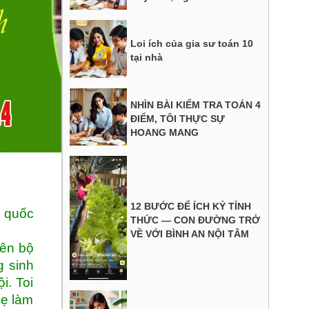
Loi ích của gia sư toán 10
tại nhà
NHÌN BÀI KIỂM TRA TOÁN 4
ĐIỂM, TÔI THỰC SỰ
HOANG MANG
12 BƯỚC ĐỂ ÍCH KỶ TỈNH
n quốc
THỨC — CON ĐƯỜNG TRỞ
VỀ VỚI BÌNH AN NỘI TÂM
iên bộ
g sinh
i. Toi
mẹ làm