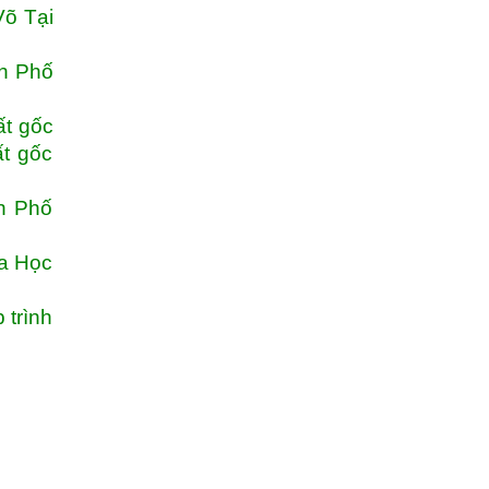
Võ Tại
nh Phố
ất gốc
t gốc
h Phố
oa Học
 trình