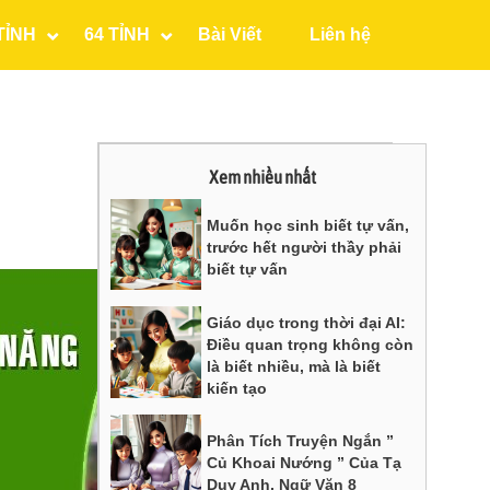
TỈNH
64 TỈNH
Bài Viết
Liên hệ
Xem nhiều nhất
Muốn học sinh biết tự vấn,
trước hết người thầy phải
biết tự vấn
Giáo dục trong thời đại AI:
Điều quan trọng không còn
là biết nhiều, mà là biết
kiến tạo
Phân Tích Truyện Ngắn ”
Củ Khoai Nướng ” Của Tạ
Duy Anh, Ngữ Văn 8