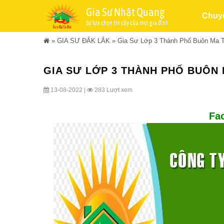
Gia Sư Nhật Quang
Chuy
Sự lựa chọn tin cậy của mọi gia đình
»
GIA SƯ ĐẮK LẮK
»
Gia Sư Lớp 3 Thành Phố Buôn Ma T
GIA SƯ LỚP 3 THÀNH PHỐ BUÔN M
13-08-2022 |
283 Lượt xem
Fa