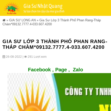
Gia Sư Nhật Quang
Sự lựa chọn tin cậy của mọi gia đình
»
GIA SƯ LONG AN
»
Gia Sư Lớp 3 Thành Phố Phan Rang-Tháp
Chàm*09132.7777.4-033.607.4200
GIA SƯ LỚP 3 THÀNH PHỐ PHAN RANG-
THÁP CHÀM*09132.7777.4-033.607.4200
26-08-2022 |
291 Lượt xem
Facebook ,
Page
,
Zalo