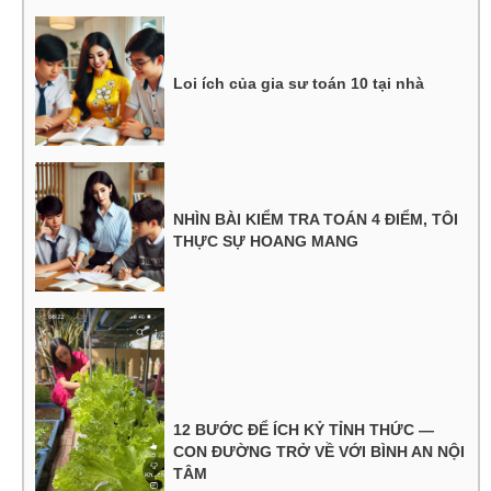
Loi ích của gia sư toán 10 tại nhà
NHÌN BÀI KIỂM TRA TOÁN 4 ĐIỂM, TÔI
THỰC SỰ HOANG MANG
12 BƯỚC ĐỂ ÍCH KỶ TỈNH THỨC —
CON ĐƯỜNG TRỞ VỀ VỚI BÌNH AN NỘI
TÂM