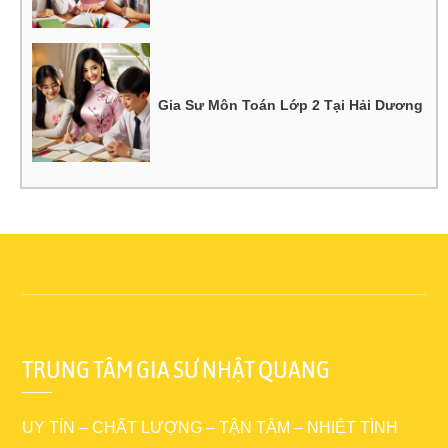
Gia Sư Môn Toán Lớp 2 Tại Hải Dương
TRUNG TÂM GIA SƯ NHẬT QUANG
UY TÍN – CHẤT LƯỢNG – TẬN TÂM – NHIỆT TÌNH