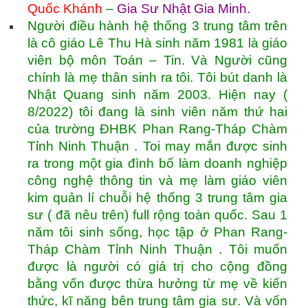
Quốc Khánh
–
Gia Sư Nhật Gia Minh
.
Người điều hành hệ thống 3 trung tâm trên
là cô giáo Lê Thu Hà sinh năm 1981 là giáo
viên bộ môn Toán – Tin. Và Người cũng
chính là mẹ thân sinh ra tôi. Tôi bút danh là
Nhật Quang sinh năm 2003. Hiện nay (
8/2022) tôi đang là sinh viên năm thứ hai
của trường ĐHBK Phan Rang-Tháp Chàm
Tỉnh Ninh Thuận . Toi may mắn được sinh
ra trong một gia đình bố làm doanh nghiệp
công nghệ thông tin và mẹ làm giáo viên
kim quản lí chuỗi hệ thống 3 trung tâm gia
sư ( đã nêu trên) full rộng toàn quốc. Sau 1
năm tôi sinh sống, học tập ở Phan Rang-
Tháp Chàm Tỉnh Ninh Thuận . Tôi muốn
được là người có giá trị cho cộng đồng
bằng vốn được thừa hưởng từ mẹ về kiến
thức, kĩ năng bên trung tâm gia sư. Và vốn