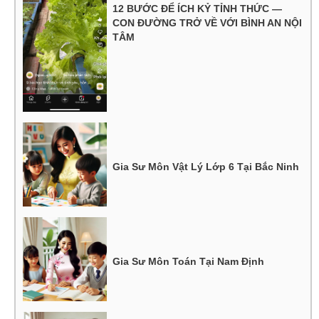
12 BƯỚC ĐỂ ÍCH KỶ TỈNH THỨC —
CON ĐƯỜNG TRỞ VỀ VỚI BÌNH AN NỘI
TÂM
Gia Sư Môn Vật Lý Lớp 6 Tại Bắc Ninh
Gia Sư Môn Toán Tại Nam Định