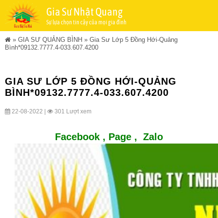
Gia Sư Nhật Quang
Sự lựa chọn tin cậy của mọi gia đình
»
GIA SƯ QUẢNG BÌNH
»
Gia Sư Lớp 5 Đồng Hới-Quảng
Bình*09132.7777.4-033.607.4200
GIA SƯ LỚP 5 ĐỒNG HỚI-QUẢNG
BÌNH*09132.7777.4-033.607.4200
22-08-2022 |
301 Lượt xem
Facebook ,
Page
,
Zalo