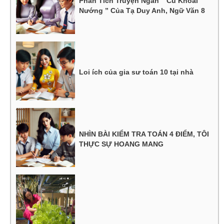
Phân Tích Truyện Ngắn ” Củ Khoai
Nướng ” Của Tạ Duy Anh, Ngữ Văn 8
Loi ích của gia sư toán 10 tại nhà
NHÌN BÀI KIỂM TRA TOÁN 4 ĐIỂM, TÔI
THỰC SỰ HOANG MANG