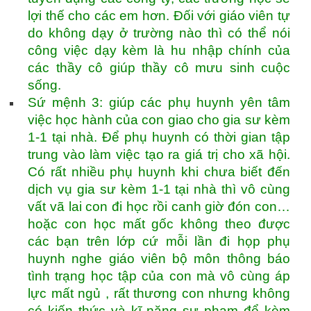
lợi thế cho các em hơn. Đối với giáo viên tự
do không dạy ở trường nào thì có thể nói
công việc dạy kèm là hu nhập chính của
các thầy cô giúp thầy cô mưu sinh cuộc
sống.
Sứ mệnh 3: giúp các phụ huynh yên tâm
việc học hành của con giao cho gia sư kèm
1-1 tại nhà. Để phụ huynh có thời gian tập
trung vào làm việc tạo ra giá trị cho xã hội.
Có rất nhiều phụ huynh khi chưa biết đến
dịch vụ gia sư kèm 1-1 tại nhà thì vô cùng
vất vã lai con đi học rồi canh giờ đón con…
hoặc con học mất gốc không theo được
các bạn trên lớp cứ mỗi lần đi họp phụ
huynh nghe giáo viên bộ môn thông báo
tình trạng học tập của con mà vô cùng áp
lực mất ngủ , rất thương con nhưng không
có kiến thức và kĩ năng sư phạm để kèm