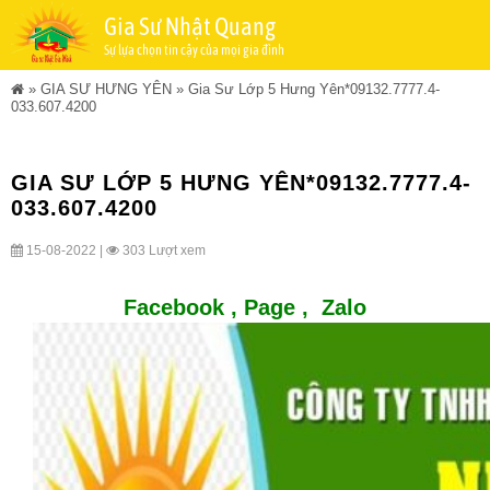
Gia Sư Nhật Quang
Sự lựa chọn tin cậy của mọi gia đình
»
GIA SƯ HƯNG YÊN
»
Gia Sư Lớp 5 Hưng Yên*09132.7777.4-
033.607.4200
GIA SƯ LỚP 5 HƯNG YÊN*09132.7777.4-
033.607.4200
15-08-2022 |
303 Lượt xem
Facebook ,
Page
,
Zalo