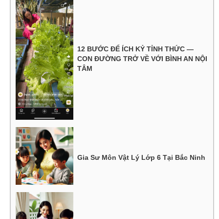
12 BƯỚC ĐỂ ÍCH KỶ TỈNH THỨC —
CON ĐƯỜNG TRỞ VỀ VỚI BÌNH AN NỘI
TÂM
Gia Sư Môn Vật Lý Lớp 6 Tại Bắc Ninh