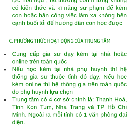
lực mất ngủ , rất thương con nhưng không
có kiến thức và kĩ năng sư phạm để kèm
con hoặc bận công việc làm xa không bên
cạnh buổi tối để hướng dẫn con học được
C. PHƯƠNG THỨC HOẠT ĐỘNG CỦA TRUNG TÂM
Cung cấp gia sư dạy kèm tại nhà hoặc
online trên toàn quốc
Nếu học kèm tại nhà phụ huynh thì hệ
thống gia sư thuộc tỉnh đó dạy. Nếu học
kèm online thì hệ thống gia trên toàn quốc
do phụ huynh lựa chọn
Trung tâm có 4 cơ sở chình là: Thanh Hoá,
Tỉnh Kon Tum, Nha Trang và TP Hồ Chí
Minh. Ngoài ra mỗi tính có 1 văn phòng đại
diện.