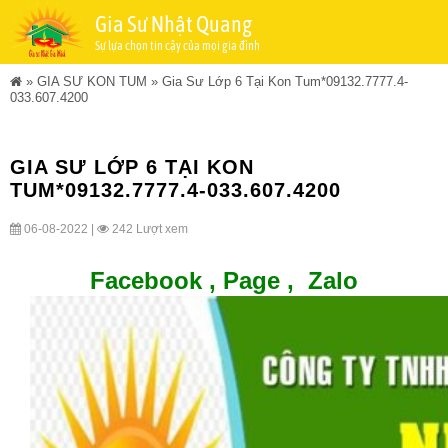
Gia Sư Nhật Quang
Sự lựa chọn tin cậy của mọi gia đình
»
GIA SƯ KON TUM
»
Gia Sư Lớp 6 Tại Kon Tum*09132.7777.4-
033.607.4200
GIA SƯ LỚP 6 TẠI KON
TUM*09132.7777.4-033.607.4200
06-08-2022 |
242 Lượt xem
Facebook ,
Page
,
Zalo