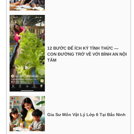
12 BƯỚC ĐỂ ÍCH KỶ TỈNH THỨC —
CON ĐƯỜNG TRỞ VỀ VỚI BÌNH AN NỘI
TÂM
Gia Sư Môn Vật Lý Lớp 6 Tại Bắc Ninh